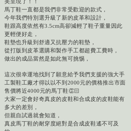
美呈現了！！
馬丁鞋一直都是我們非常受歡迎的款式，
今年我們特別選升級了新的皮革和設計，
鞋跟高度依然有
高卻減輕了鞋子重量因此
3.5cm
更輕便好走，
鞋墊也升級到舒適又抗壓力的鞋墊，
從打版到皮革選購和製作手工都超費工費時，
做出的成品當然是如此無可挑惕，
這次很幸運地找到了願意給予我們支援的強大手
工製鞋工廠才得以以不到
元的價格推出市面
2000
售價將近
元的馬丁鞋
👏🏻
4000
大家一定會好奇真皮的皮鞋和合成皮的皮鞋能有
多大的差別，
但親自試過就會知道，
真皮馬丁鞋的耐穿度絕對是合成皮鞋遙不可及