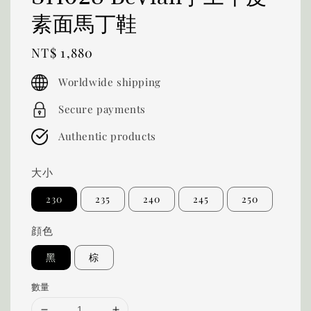
素面馬丁鞋
Regular
NT$ 1,880
price
Worldwide shipping
Secure payments
Authentic products
大小
230
235
240
245
250
顔色
黑
棕
數量