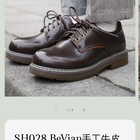
1
/
9
SH028 BeVian手工牛皮