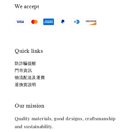
We accept
Quick links
防詐騙提醒
門市資訊
物流配送及運費
退換貨說明
Our mission
Quality materials, good designs, craftsmanship
and sustainability.