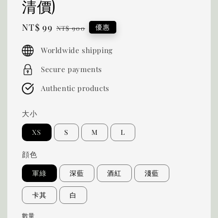
清價)
Sale
NT$ 99
Regular
優惠
NT$ 900
price
price
Worldwide shipping
Secure payments
Authentic products
大小
XS
S
M
L
顔色
軍綠
深藍
酒紅
淺藍
卡其
白
數量