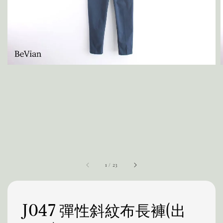
1
/
23
J047 彈性斜紋布長褲(出