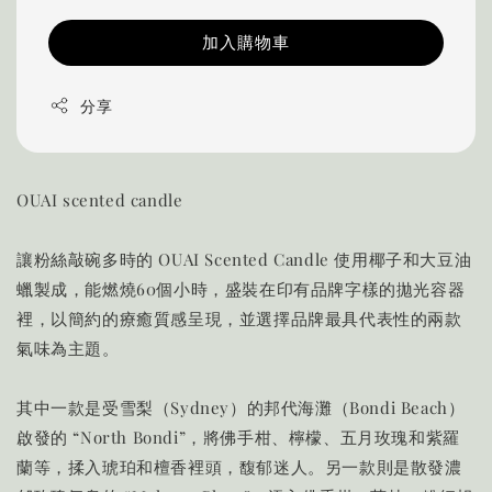
加入購物車
分享
OUAI scented candle
讓粉絲敲碗多時的 OUAI Scented Candle 使用椰子和大豆油
蠟製成，能燃燒60個小時，盛裝在印有品牌字樣的拋光容器
裡，以簡約的療癒質感呈現，並選擇品牌最具代表性的兩款
氣味為主題。
其中一款是受雪梨（Sydney）的邦代海灘（Bondi Beach）
啟發的 “North Bondi”，將佛手柑、檸檬、五月玫瑰和紫羅
蘭等，揉入琥珀和檀香裡頭，馥郁迷人。另一款則是散發濃