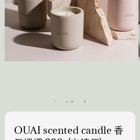
1
/
11
OUAI scented candle 香