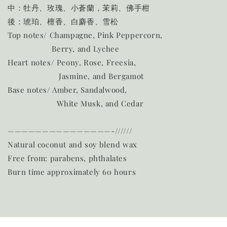
中：牡丹、玫瑰、小蒼蘭，茉莉、佛手柑
後：琥珀、檀香、白麝香、雪松
Top notes/ Champagne, Pink Peppercorn,
Berry, and Lychee
Heart notes/ Peony, Rose, Freesia,
Jasmine, and Bergamot
Base notes/ Amber, Sandalwood,
White Musk, and Cedar
———————————————-//////
Natural coconut and soy blend wax
Free from: parabens, phthalates
Burn time approximately 60 hours