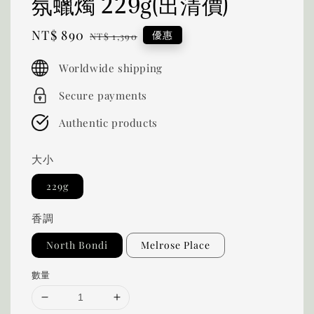
氛蠟燭 229g(出清價)
Sale
NT$ 890
Regular
優惠
NT$ 1,390
price
price
Worldwide shipping
Secure payments
Authentic products
大小
229g
香調
North Bondi
Melrose Place
數量