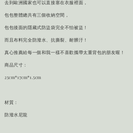
去到歐洲國家也可以直接塞在衣服裡面，
包包整體總共有三個收納空間，
包包後面的隱藏式防盜袋完全不怕被盜！
而且布料完全防潑水、抗撕裂、耐髒汙！
真心推薦給每一個和我一樣不喜歡攜帶太重背包的朋友喔！
商品尺寸：
25cm*17cm*1.5cm
材質：
防潑水尼龍