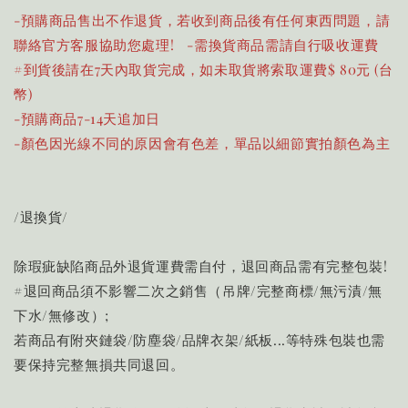
-預購商品售出不作退貨，若收到商品後有任何東西問題，請
聯絡官方客服協助您處理! -需換貨商品需請自行吸收運費
#到貨後請在7天內取貨完成，如未取貨將索取運費$ 80元 (台
幣)
-預購商品7-14天追加日
-顏色因光線不同的原因會有色差，單品以細節實拍顏色為主
/退換貨/
除瑕疵缺陷商品外退貨運費需自付，退回商品需有完整包裝!
#退回商品須不影響二次之銷售（吊牌/完整商標/無污漬/無
下水/無修改）;
若商品有附夾鏈袋/防塵袋/品牌衣架/紙板...等特殊包裝也需
要保持完整無損共同退回。