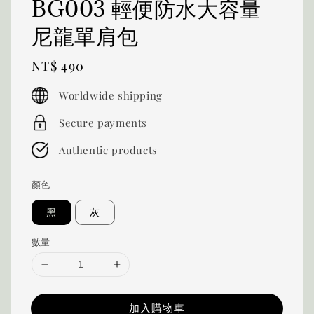
BG003 輕便防水大容量
尼龍單肩包
Regular
NT$ 490
price
Worldwide shipping
Secure payments
Authentic products
顏色
黑
灰
數量
加入購物車