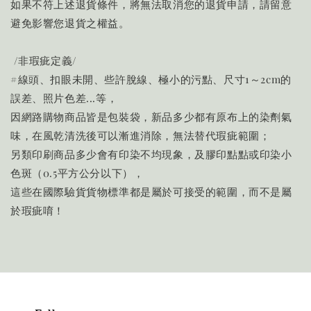
如果不符上述退貨條件，將無法取消您的退貨申請，請留意
避免影響您退貨之權益。
/非瑕疵定義/
#線頭、扣眼未開、些許脫線、極小的污點、尺寸1～2cm的
誤差、照片色差...等，
因網路購物商品皆是包裝袋，新品多少都有原布上的染劑氣
味，在風乾清洗後可以漸進消除，無法替代瑕疵範圍；
另類印刷商品多少會有印染不均現象，及膠印點點或印染小
色斑（0.5平方公分以下），
這些在國際驗貨貨物標準都是屬於可接受的範圍，而不是屬
於瑕疵唷！