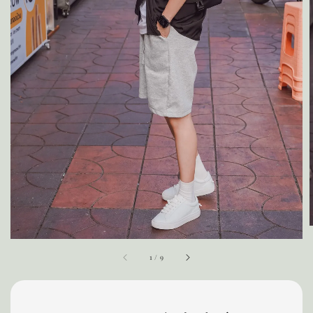
1
/
9