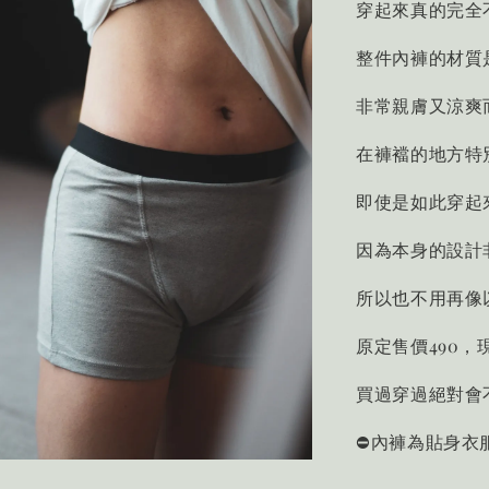
穿起來真的完全不側
整件內褲的材質是
非常親膚又涼爽
在褲襠的地方特
即使是如此穿起
因為本身的設計
所以也不用再像
原定售價490，
買過穿過絕對會
⛔️內褲為貼身