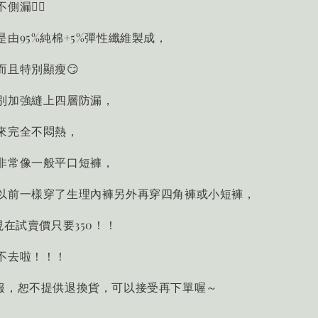
漏👍🏻
由95%純棉+5%彈性纖維製成，
而且特別顯瘦😏
別加強縫上四層防漏，
來完全不悶熱，
非常像一般平口短褲，
以前一樣穿了生理內褲另外再穿四角褲或小短褲，
現在試賣價只要350！！
不去啦！！！
衣服，恕不提供退換貨，可以接受再下單喔～