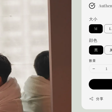
Authen
大小
M
L
顔色
黑
數量
分享