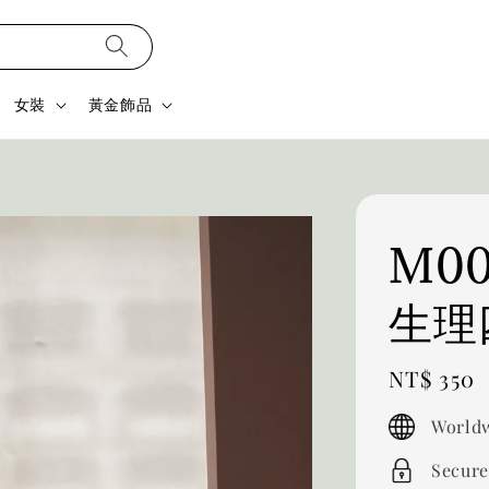
女裝
黃金飾品
M0
生理
Regular
NT$ 350
price
Worldw
Secure