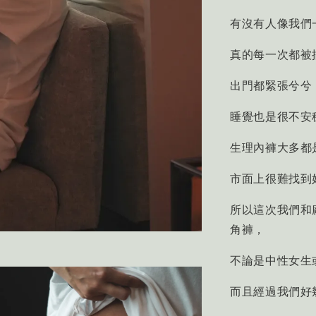
有沒有人像我們
真的每一次都被
出門都緊張兮兮
睡覺也是很不安
生理內褲大多都
市面上很難找到
所以這次我們和
角褲，
不論是中性女生
而且經過我們好