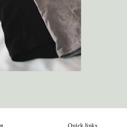
pt
Quick links