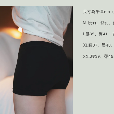
尺寸為平量cm（
M 腰33、臀39
腰35、臀41、
L
X
腰37、臀43
L
腰39、臀4
XXL