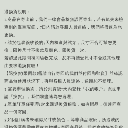
退換貨說明：
1.商品在寄出前，我們一律會品檢無誤再寄出，若有疏失未檢
查到的嚴重瑕疵，7日內請於客服人員連絡，我們將盡速為您
更換。
2.請於包裹簽收後的7天內檢查與試穿，尺寸不合可幫您更
換，限換尺寸不換款及顏色，限換貨一次。
若超過此期間視同驗收完成，恕不再接受尺寸不合或其他理
由要求退換貨喔！
【退換貨(限同款)需請自行寄回給我們並付回郵郵資】並確認
商品無使用狀況下，再與客服人員連絡，逾期恕不受理。
3.需要辦理換貨，請於到貨後7天內登錄「我的帳戶」頁面申
請「換貨」，我們將盡速為您處理。
4.單筆訂單僅受理1次來回退換貨服務，如有贈品，須連同商
品一併寄回。
5.如因訂購者未確認尺寸或顏色....等非商品瑕疵，所造成的
退換貨運費需由買家負擔哦~寄回商品後，我們會儘快為您處