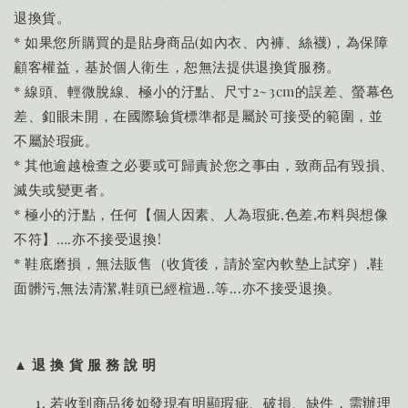
退換貨。
* 如果您所購買的是貼身商品(如內衣、內褲、絲襪)，為保障
顧客權益，基於個人衛生，恕無法提供退換貨服務。
* 線頭、輕微脫線、極小的汙點、尺寸2~3cm的誤差、螢幕色
差、釦眼未開，在國際驗貨標準都是屬於可接受的範圍，並
不屬於瑕疵。
* 其他逾越檢查之必要或可歸責於您之事由，致商品有毀損、
滅失或變更者。
* 極小的汙點，任何【個人因素、人為瑕疵,色差,布料與想像
不符】….亦不接受退換!
* 鞋底磨損，無法販售（收貨後，請於室內軟墊上試穿）,鞋
面髒污,無法清潔,鞋頭已經楦過..等...亦不接受退換。
▲ 退 換 貨 服 務 說 明
若收到商品後如發現有明顯瑕疵、破損、缺件，需辦理