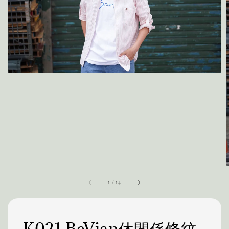
1
/
14
K021 BeVian休閒係條紋