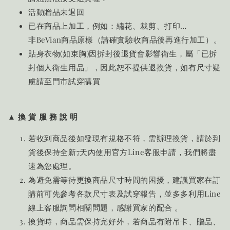
活動贈品未退回
已在商品上加工，例如：繡花、裁剪、打印…
非BeVian商品原樣（請確實驗收商品後再進行加工）。
貼身衣物(如束胸)因拆封後退貨會影響衛生，屬「已拆
封個人衛生用品」，因此恕不提供退換貨，如有尺寸疑
慮請至門市試穿購買
▲ 換 貨 服 務 說 明
若收到商品後如發現有規格不符，需辦理換貨，請於到
貨後保持全新7天內使用官方Line客服申請，我們將盡
速為您處理。
為避免需等待更換商品尺寸時間的困擾，建議買家在訂
購前可先參考各款尺寸表及試穿報告，並多多利用Line
線上客服詢問相關問題，感謝買家的配合 。
換貨時，商品需保持完好外，若商品有附吊卡、贈品、