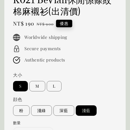
棉麻襯衫(出清價)
Sale
NT$ 190
Regular
優惠
NT$ 900
price
price
Worldwide shipping
Secure payments
Authentic products
大小
S
M
L
顔色
粉
淺綠
深藍
淺藍
數量