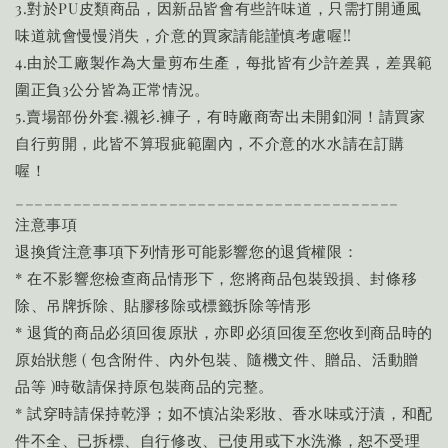
3.對於PU皮類商品，因新品皆會有些許味道，只需打開通風
味道就會慢慢消失，介意的買家請能謹慎考慮喔!!
4.由於工廠製作為大量剪布生產，每批皆有少許差異，差異範
圍正負3公分皆為正常情況。
5.賣場部份外套.襯衫.褲子，有時廠商寄出未開釦洞！請買家
自行剪開，此皆不算瑕疵範圍內，不介意的水水請在訂購
喔！
________________________________________
注意事項
退換貨注意事項下列情形可能影響您的退貨權限：
* 在不影響您檢查商品情形下，您將商品包裝毀損、封條移
除、吊牌拆除、貼膠移除或標籤拆除等情形
* 退貨的商品必須回復原狀，亦即必須回復至您收到商品時的
原始狀態 ( 包含附件、內外包裝、隨機文件、贈品、活動贈
品等 )時敬請保持原包裝商品的完整。
* 試穿時請保持乾淨；如不慎沾染彩妝、香水味或汙漬，和配
件不全、已拆標、自行修改、已使用或下水洗滌，恕不受理