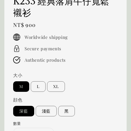
K233 經典落肩牛仔寬鬆
襯衫
Regular
NT$ 900
price
Worldwide shipping
Secure payments
Authentic products
大小
M
L
XL
顔色
深藍
淺藍
黑
數量