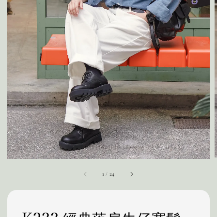
1
/
24