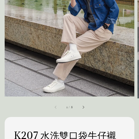
1
/
8
K207 水洗雙口袋牛仔襯