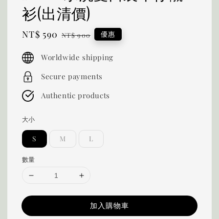
衫(出清價)
Sale
NT$ 590
Regular
優惠
NT$ 900
price
price
Worldwide shipping
Secure payments
Authentic products
大小
S
M
L
數量
加入購物車