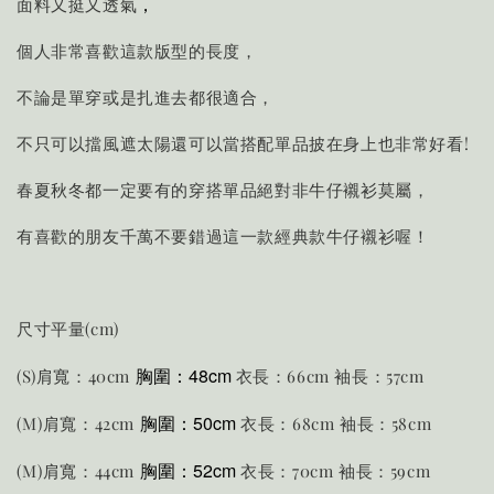
，
面料又挺又透氣
個人非常喜歡這款版型的長度，
不論是單穿或是扎進去都很適合，
不只可以擋風遮太陽還可以當搭配單品披在身上也非常好看!
春夏秋冬都一定要有的穿搭單品絕對非牛仔襯衫莫屬，
有喜歡的朋友千萬不要錯過這一款經典款牛仔襯衫喔！
尺寸平量(cm)
胸圍：48cm
(S)肩寬：40cm
衣長：66cm 袖長：57cm
胸圍：50cm
(M)肩寬：42cm
衣長：68cm 袖長：58cm
胸圍：52cm
(M)肩寬：44cm
衣長：70cm 袖長：59cm