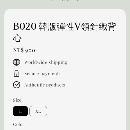
B020 韓版彈性V領針織背
心
Regular
NT$ 900
price
Worldwide shipping
Secure payments
Authentic products
Size
L
XL
Color