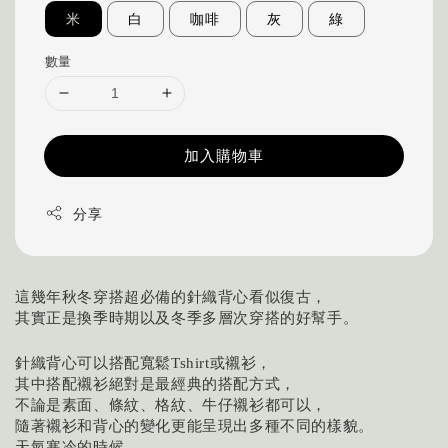
米
白
咖啡
灰
綠
數量
加入購物車
分享
這幾年秋冬穿搭超必備的針織背心看似復古，
其實正是換季時期以及冬季多層次穿搭的好幫手。
針織背心可以搭配寬鬆Tshirt或襯衫，
其中搭配襯衫絕對是最經典的搭配方式，
不論是素面、條紋、格紋、牛仔襯衫都可以，
隨著襯衫和背心的變化更能呈現出多種不同的樣貌。
天氣寒冷的時候，