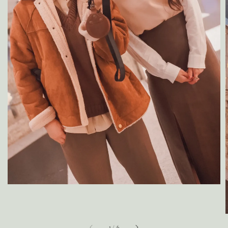
1
/
6