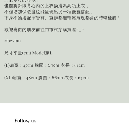
也能將針織背心內的上衣換搭為高領上衣，
不僅增加保暖度也能呈現出另一種優雅搭配，
下身不論搭配窄管褲、寬褲都能輕鬆展現都會的時髦樣貌！
歡迎喜歡的朋友前往門市試穿購買喔^_^
#bevian
尺寸平量(cm) Model穿L
胸圍：54cm
(L)肩寬：45cm
衣長：61cm
胸圍：56cm
(XL)肩寬：48cm
衣長：63cm
Follow us