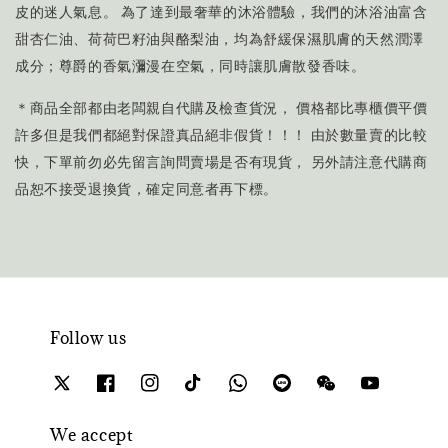
皮的迷人氣息。 為了達到最奢華的沐浴體驗，我們的沐浴油富含
甜杏仁油、荷荷巴籽油與酪梨油，均為舒緩保濕肌膚的天然潤澤
成分；尊爵的香氣瀰漫在空氣，同時讓肌膚散發香味。
＊商品全部都由老闆親自代購及檢查貨況， 價格都比專櫃價平價
許多但是我們都絕對保證真品絕非假貨！！！ 由於數量賣的比較
快，下單前勿必先留言詢問賣場是否有現貨， 另外請注意代購商
品恕不接受退換貨，確定同意者再下標。
Follow us
We accept