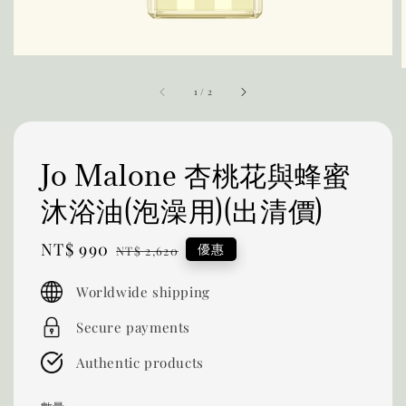
1
/
2
Jo Malone 杏桃花與蜂蜜
沐浴油(泡澡用)(出清價)
Sale
NT$ 990
Regular
優惠
NT$ 2,620
price
price
Worldwide shipping
Secure payments
Authentic products