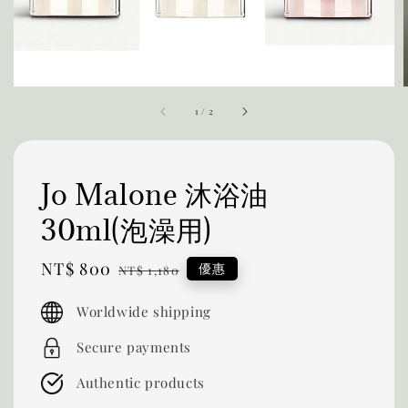
1
/
2
Jo Malone 沐浴油
30ml(泡澡用)
Sale
NT$ 800
Regular
優惠
NT$ 1,180
price
price
Worldwide shipping
Secure payments
Authentic products