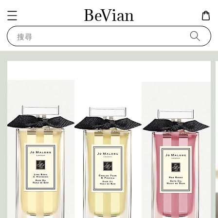
BeVian
搜尋