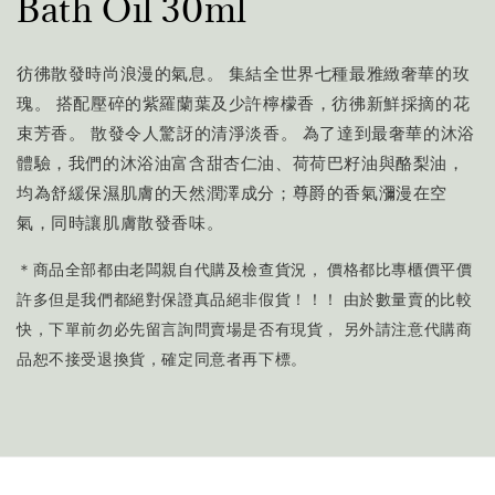
Bath Oil
30ml
彷彿散發時尚浪漫的氣息。 集結全世界七種最雅緻奢華的玫
瑰。 搭配壓碎的紫羅蘭葉及少許檸檬香，彷彿新鮮採摘的花
束芳香。 散發令人驚訝的清淨淡香。 為了達到最奢華的沐浴
體驗，我們的沐浴油富含甜杏仁油、荷荷巴籽油與酪梨油，
均為舒緩保濕肌膚的天然潤澤成分；尊爵的香氣瀰漫在空
氣，同時讓肌膚散發香味。
＊商品全部都由老闆親自代購及檢查貨況， 價格都比專櫃價平價
許多但是我們都絕對保證真品絕非假貨！！！ 由於數量賣的比較
快，下單前勿必先留言詢問賣場是否有現貨， 另外請注意代購商
品恕不接受退換貨，確定同意者再下標。