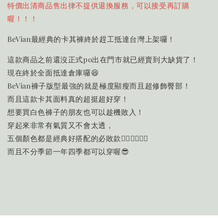
特價出清商品售出律不提供退換服務，可以接受再訂購
喔！！！
BeVian最經典的卡其褲終於趕工抵達台灣上架囉！
這款商品之前還沒正式po出在門市就已經賣到大缺貨了！
現在終於全面抵達倉庫囉😆
BeVian褲子版型最強的就是極度顯瘦而且超修飾臀部！
而且這款卡其面料真的超挺超好穿！
想要買白色褲子的朋友也可以趁機敗入！
穿起來非常有氣質又不會太透，
五個顏色都是經典好搭配的必敗款👍🏻👍🏻👍🏻
而且不分季節一年四季都可以穿喔😎