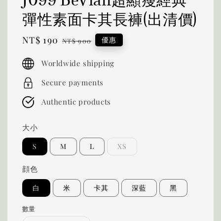
彈性素面卡其長褲(出清價)
Sale
NT$ 190
Regular
優惠
NT$ 900
price
price
Worldwide shipping
Secure payments
Authentic products
大小
S
M
L
XS
顔色
白
米
卡其
深藍
黑
數量