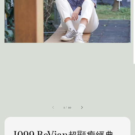
1
/
10
J099 BeVian超顯瘦經典