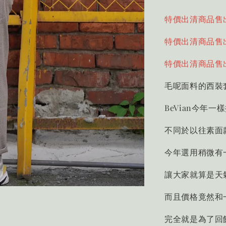
特價出清商品售
特價出清商品售
特價出清商品售
毛呢面料的西裝
BeVian今年
不同於以往素面
今年選用稍微有
讓大家就算是天
而且價格竟然和
完全就是為了回