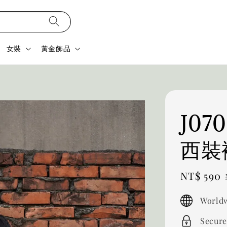
女裝
黃金飾品
J07
西裝
Sale
NT$ 590
price
Worldw
Secure