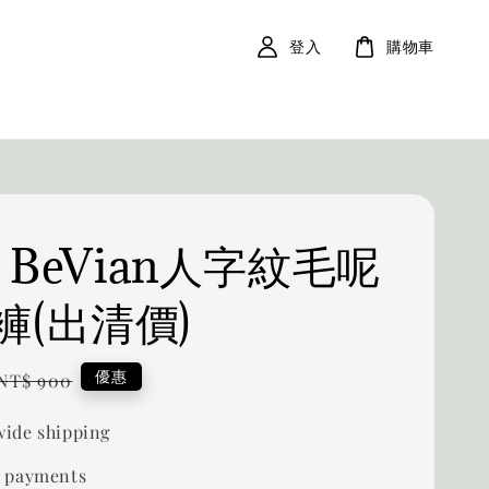
登入
購物車
0 BeVian人字紋毛呢
褲(出清價)
Regular
優惠
NT$ 900
price
ide shipping
 payments