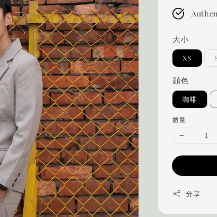
Authen
大小
XS
顔色
咖啡
數量
分享