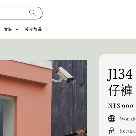
女裝
黃金飾品
J1
仔褲
Regular
NT$ 900
price
Worldw
Secure