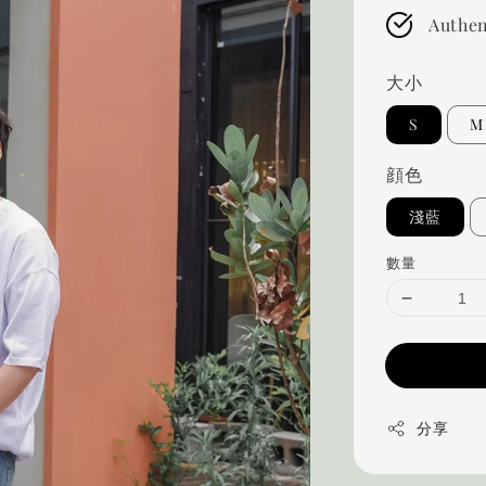
Authen
大小
S
M
顔色
淺藍
數量
分享