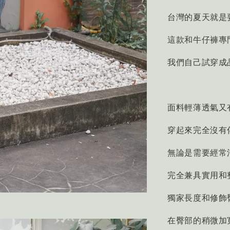
台灣的夏天就是
這款和牛仔褲專
我們自己試穿成
面料輕薄透氣又
穿起來完全沒有
無論是需要經常
完全兼具實用和
獨家長度和修飾
在臀部的稍微加