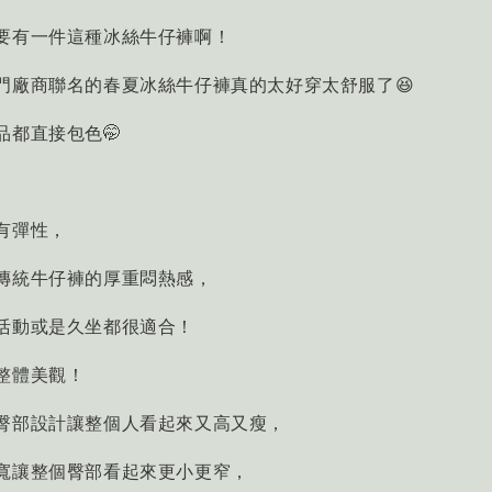
要有一件這種冰絲牛仔褲啊！
門廠商聯名的春夏冰絲牛仔褲真的太好穿太舒服了😆
品都直接包色🤭
有彈性，
傳統牛仔褲的厚重悶熱感，
活動或是久坐都很適合！
整體美觀！
臀部設計讓整個人看起來又高又瘦，
寬讓整個臀部看起來更小更窄，