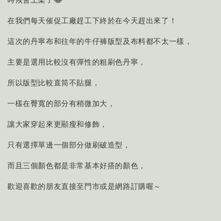
在我們每天催促工廠趕工下終於在今天趕出來了！
這次的丹寧布和往年的牛仔褲版型及布料都不太一樣，
主要是選用比較沒有彈性的粗刷色丹寧，
所以版型比較直筒不貼腿，
一樣在臀寬的部分有稍微加大，
讓大家穿起來更顯瘦和修飾，
只有選擇單邊一個部分做刷破造型，
而且三個顏色都是非常基本好搭的顏色，
歡迎喜歡的朋友直接至門市或是網路訂購喔～