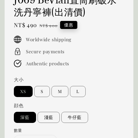
洗丹寧褲(出清價)
Sale
NT$ 490
Regular
優惠
NT$ 900
price
price
Worldwide shipping
Secure payments
Authentic products
大小
XS
S
M
L
顔色
深藍
淺藍
牛仔藍
數量