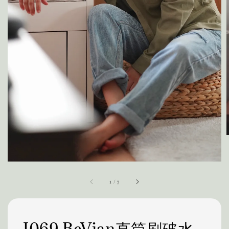
1
/
7
J069 BeVian直筒刷破水