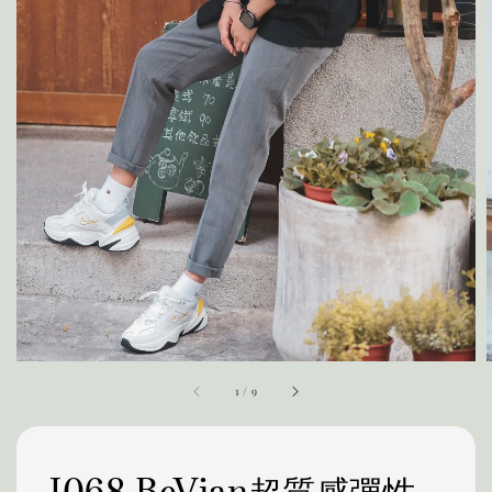
1
/
9
J068 BeVian超質感彈性