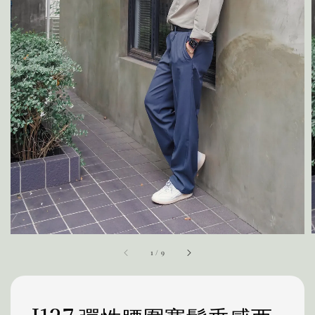
1
/
9