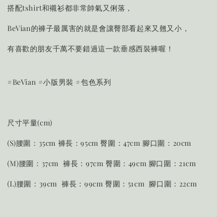
搭配tshirt和襯衫都非常帥氣又俐落，
BeVian的褲子最厲害的就是會讓臀部看起來又翹又小，
有喜歡的朋友千萬不要錯過這一款垂感西裝褲喔！
#BeVian #小版男裝 #包色系列
尺寸平量(cm)
(S)腰圍：35cm 褲長：95cm 臀圍：47cm 腳口圍：20cm
(M)腰圍：37cm 褲長：97cm 臀圍：49cm 腳口圍：21cm
(L)腰圍：39cm 褲長：99cm 臀圍：51cm 腳口圍：22cm