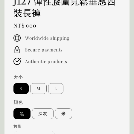
J127 彈性腰圍寬鬆垂感西
裝長褲
Regular
NT$ 900
price
Worldwide shipping
Secure payments
Authentic products
大小
S
M
L
顔色
黑
深灰
米
數量