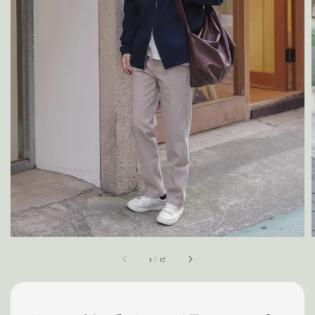
1
/
17