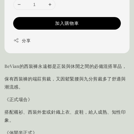
加入購物車
分享
BeVian的西裝褲永遠都是正裝與休閒之間的必備混搭單品，
保有西裝褲的端莊剪裁，又因鬆緊腰與九分剪裁多了舒適與
潮流感。
《正式場合》
搭配襯衫、西裝外套或針織上衣、皮鞋，給人成熟、知性印
象。
《休閒半正式》