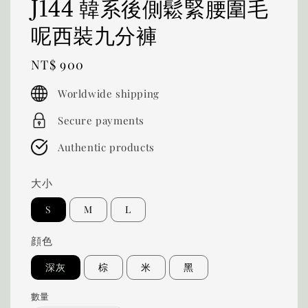
J144 韓系後側鬆緊腰圍毛
呢西裝九分褲
Regular
NT$ 900
price
Worldwide shipping
Secure payments
Authentic products
大小
S
M
L
顔色
深灰
棕
米
黑
數量