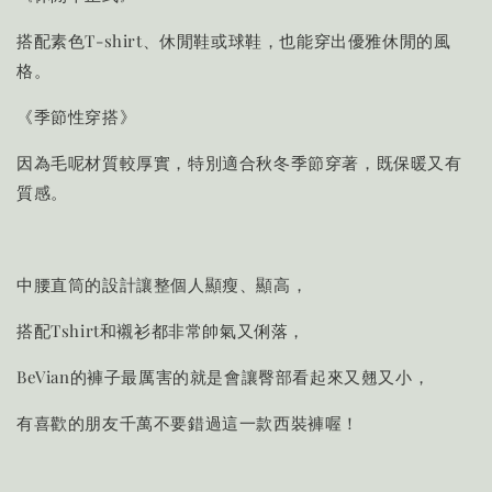
搭配素色T-shirt、休閒鞋或球鞋，也能穿出優雅休閒的風
格。
《季節性穿搭》
因為毛呢材質較厚實，特別適合秋冬季節穿著，既保暖又有
質感。
中腰直筒的設計讓整個人顯瘦、顯高，
搭配Tshirt和襯衫都非常帥氣又俐落，
BeVian的褲子最厲害的就是會讓臀部看起來又翹又小，
有喜歡的朋友千萬不要錯過這一款西裝褲喔！