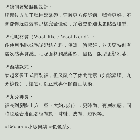
📍後側鬆緊腰圍設計：
腰部後方加了彈性鬆緊帶，穿脫更方便舒適、彈性更好，不
會像傳統西裝褲那樣完全僵硬，穿著更舒適也更貼合腰型。
📍毛呢材質（Wool-like / Wool Blend）：
多使用毛呢或毛呢混紡布料，保暖、質感好，冬天穿特別有
層次感與質感。毛呢面料觸感柔軟、挺括，版型更顯利落。
📍西裝款式：
看起來像正式西裝褲，但又融合了休閒元素（如鬆緊腰、九
分褲長），讓它可以正式與休閒自由切換。
📍九分褲長：
褲長到腳踝上方一些（大約九分），更時尚、有層次感，同
時也適合搭配各種鞋款：球鞋、皮鞋、短靴等。
#BeVian #小版男裝 #包色系列