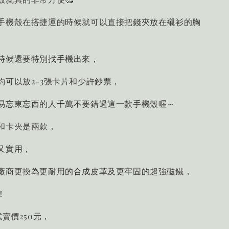
手機殼在搭捷運的時候就可以直接把錢夾放在襯衫的胸
時候還要特別找手機出來，
約可以放2-3張卡片和少許鈔票，
易忘東忘西的人千萬不要錯過這一款手機殼喔～
和卡夾是兩款，
又實用，
廠商更換為更耐用的合成皮革及更牢固的超強磁鐵，
！
試賣價250元，