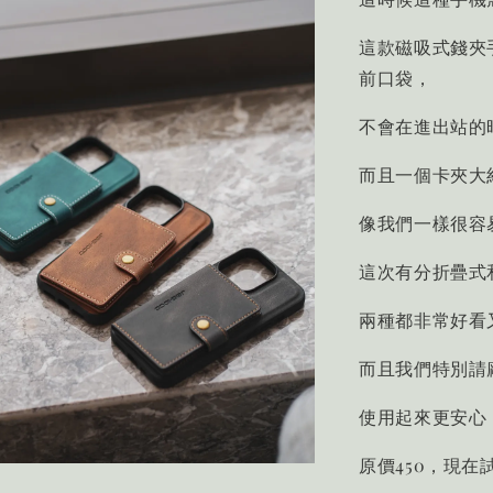
這款磁吸式錢夾
前口袋，
不會在進出站的
而且一個卡夾大
像我們一樣很容
這次有分折疊式
兩種都非常好看
而且我們特別請
使用起來更安心
原價450，現在