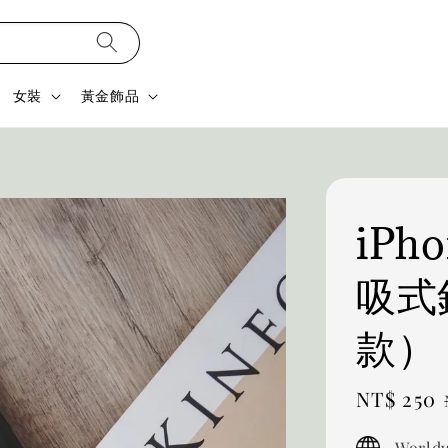
女裝
黃金飾品
iP
吸式
款）
Sale
NT$ 250
price
Worldw