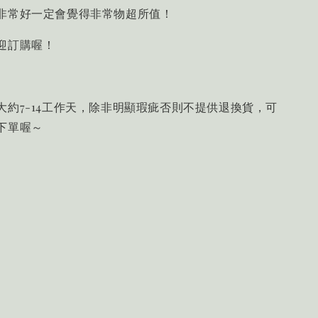
非常好一定會覺得非常物超所值！
迎訂購喔！
大約7-14工作天，除非明顯瑕疵否則不提供退換貨，可
下單喔～