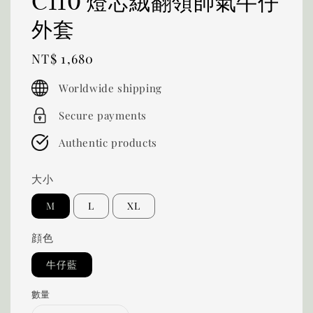
C110 燈芯絨翻領帥氣牛仔
外套
Regular
NT$ 1,680
price
Worldwide shipping
Secure payments
Authentic products
大小
M
L
XL
顔色
牛仔藍
數量