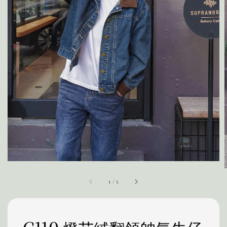
1
/
5