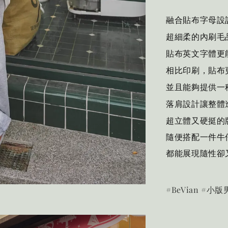
融合
貼布字母
設
超細柔的內刷毛
貼布
英文字體更
相比印刷，貼布
並且能夠提供一
落肩設計
讓整體
超立體又硬挺的
隨便搭配一件牛
都能展現隨性卻
#BeVian #小