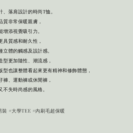
計、落肩設計的時尚T恤。
品質非常保暖親膚
，
能增添視覺吸引力。
更具質感和耐久性，
種立體的觸感及設計感。
造型更加隨性、潮流感
，
版型也讓整體看起來更有精神和修飾體態
，
仔褲、運動褲或休閒褲，
又不失時尚感的風格。
版男裝 #大學TEE #內刷毛超保暖