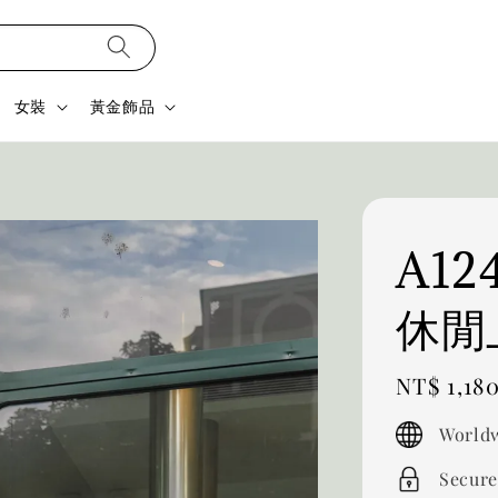
女裝
黃金飾品
A1
休閒
Regular
NT$ 1,18
price
Worldw
Secure