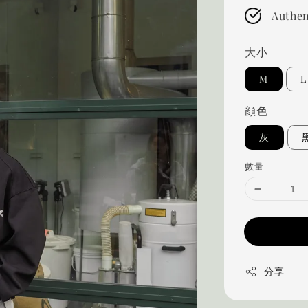
Authen
大小
M
L
顔色
灰
數量
分享