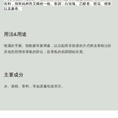
布料，簡單純粹而又獨樹一格。
香調：白玫瑰、乙醛香、橙花、檀香
以及麝香。
用法&用途
噴灑於手腕、頸動脈等脈搏處，以沾點而非搓揉的方式將淡香精沾於
其他您想增添香氣的部位，從香氛的前調開始欣賞。
主要成分
水、酒精、香料...等如原廠包裝所示。