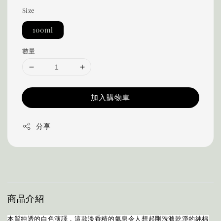
Size
100ml
數量
加入購物車
分享
商品介紹
本質純透的白色演譯，這款淡香精的氣息令人想起剛洗滌乾淨的純棉