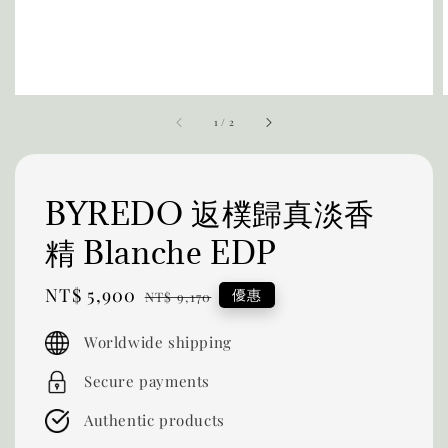
1
/
2
BYREDO 返樸歸真淡香
精 Blanche EDP
Sale
NT$ 5,900
Regular
優惠
NT$ 9,170
price
price
Worldwide shipping
Secure payments
Authentic products