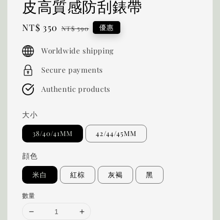
皮高質感防刮錶帶
Sale
NT$ 350
Regular
優惠
NT$ 590
price
price
Worldwide shipping
Secure payments
Authentic products
大小
38/40/41MM
42/44/45MM
顔色
米白
紅棕
灰褐
黑
數量