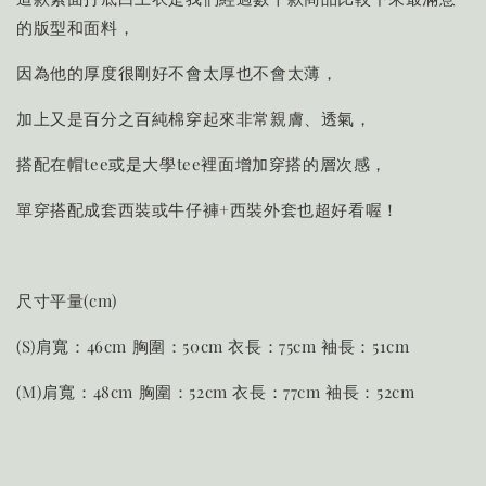
的版型和面料，
因為他的厚度很剛好不會太厚也不會太薄，
加上又是百分之百純棉穿起來非常親膚、透氣，
搭配在帽tee或是大學tee裡面增加穿搭的層次感，
單穿搭配成套西裝或牛仔褲+西裝外套也超好看喔！
尺寸平量(cm)
(S)肩寬：46cm 胸圍：50cm 衣長：75cm 袖長：51cm
(M)肩寬：48cm 胸圍：52cm 衣長：77cm 袖長：52cm