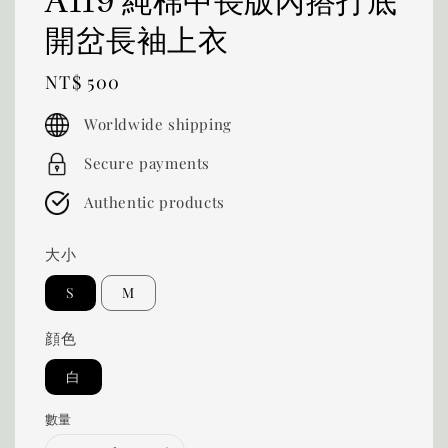
A119 純棉中長版內搭打底
開岔長袖上衣
Regular
NT$ 500
price
Worldwide shipping
Secure payments
Authentic products
大小
S
M
顔色
白
數量