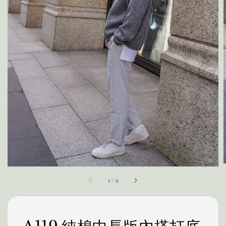
1
/
9