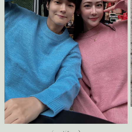
1
/
9