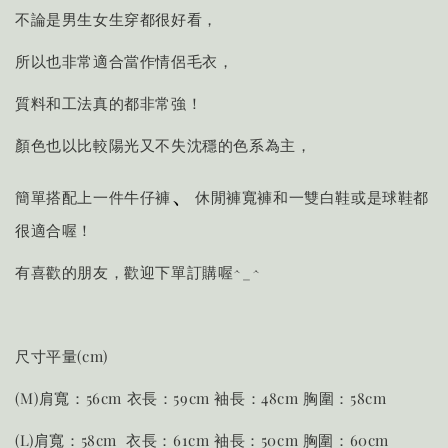
不論是男生女生穿都很好看，
所以也非常適合當作情侶毛衣，
質料和工法真的都非常強！
顏色也以比較陽光又不失沈穩的色系為主，
、
簡單搭配上一件牛仔褲
休閒褲寬褲和一雙白鞋或是球鞋都
很適合喔！
有喜歡的朋友，歡迎下單訂購喔^_^
尺寸平量(cm)
(M)肩寬：56cm 衣長：59cm 袖長：48cm 胸圍：58cm
(L)肩寬：58cm 衣長：61cm 袖長：50cm 胸圍：60cm