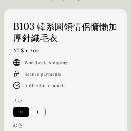
B103 韓系圓領情侶慵懶加
厚針織毛衣
Regular
NT$ 1,200
price
Worldwide shipping
Secure payments
Authentic products
大小
M
L
顔色