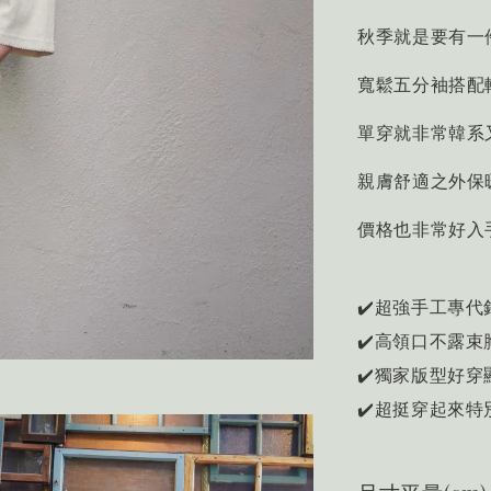
秋季就是要有一
寬鬆五分袖搭配輕
單穿就非常韓系
親膚舒適之外保
價格也非常好入
✔️超強手工專代
✔️高領口不露束
✔️獨家版型好穿
✔️超挺穿起來特