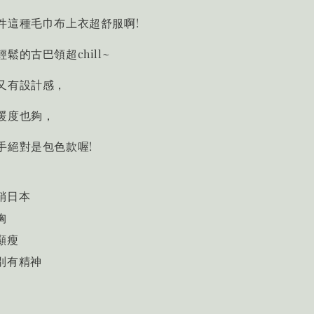
件這種毛巾布上衣超舒服啊!
鬆的古巴領超chill~
又有設計感
，
暖度也夠
，
手絕對是包色款喔!
銷日本
胸
顯瘦
別有精神