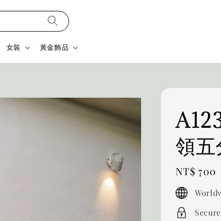
女裝
黃金飾品
A1
領五
Regular
NT$ 700
price
Worldw
Secure