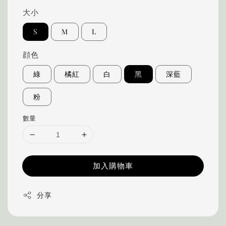
大小
S
M
L
顔色
綠
橘紅
白
黑
深藍
粉
數量
加入購物車
分享