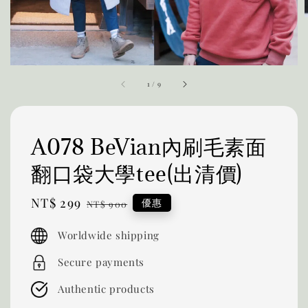
1
/
9
A078 BeVian內刷毛素面
翻口袋大學tee(出清價)
Sale
NT$ 299
Regular
優惠
NT$ 900
price
price
Worldwide shipping
Secure payments
Authentic products