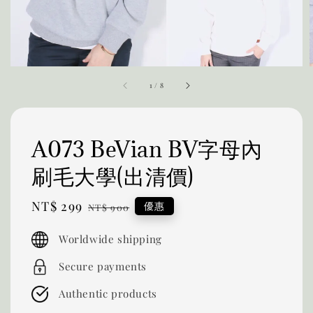
1
/
8
A073 BeVian BV字母內
刷毛大學(出清價)
Sale
NT$ 299
Regular
優惠
NT$ 900
price
price
Worldwide shipping
Secure payments
Authentic products