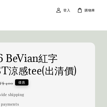
登入
購物車
6 BeVian紅字
ST涼感tee(出清價)
egular
優惠
T$ 400
rice
ide shipping
 payments