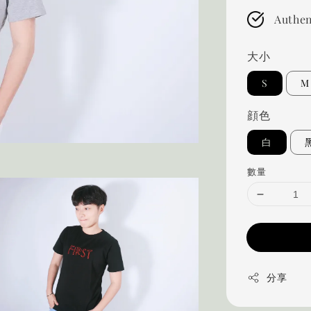
Authen
大小
S
M
顔色
白
數量
分享