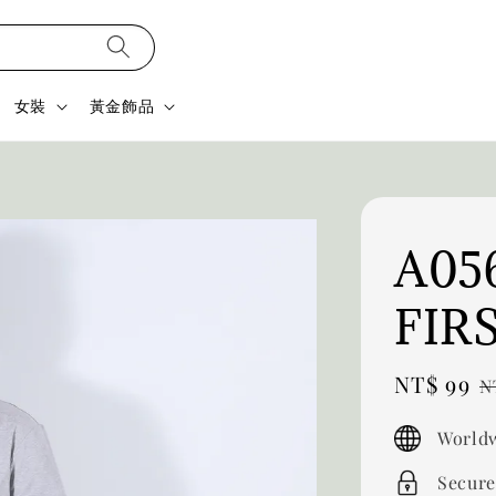
女裝
黃金飾品
A05
FIR
Sale
NT$ 99
R
N
price
p
Worldw
Secure