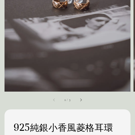
1
/
3
925純銀小香風菱格耳環