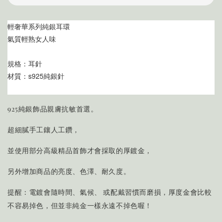
輕奢華系列純銀耳環
氣質輕熟女人味
規格：耳針
材質：s925純銀針
925純銀飾品親膚抗敏首選。
超細膩手工鑲人工鑽，
並使用部分高級精品首飾才會採取的厚鍍金，
另外增加商品的亮度、色澤、耐久度。
提醒：電鍍會隨時間、氣候、 或配戴習慣而磨損，厚度金會比較
不容易掉色，但並非純金一樣永遠不掉色喔！