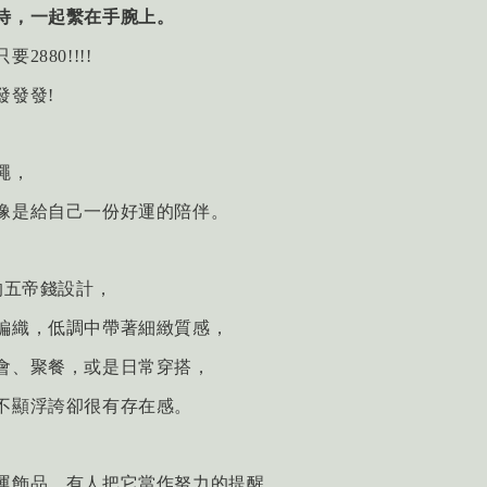
待，一起繫在手腕上。
880!!!!
發發發!
繩，
像是給自己一份好運的陪伴。
的五帝錢設計，
編織，
低調中帶著細緻質感，
會、聚餐，或是日常穿搭，
不顯浮誇卻很有存在感。
運飾品，有人把它當作努力的提醒。