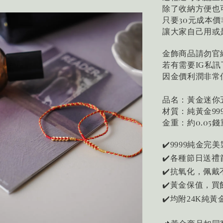
除了收納方便也
只要30元成本
讓大家自己用或
金飾商品請勿官
若有需要
私訊
IG
因金價利潤非常
品名：黃金迷你
材質：純黃金
99
金重：約0.05錢
✔️
純金完美
9999
✔️各種節日送禮
✔️抗氧化，佩戴
✔️黃金保值，
均附
純黃
✔️
24K