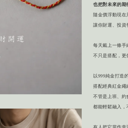
也把對未來的期
隨金價浮動現在只要2
讓你財運、投資
每天戴上一條手
不只是搭配，更
以999純金打造
搭配經典紅金繩
不管是上班、約
都能輕鬆融入，
有人把它當作幸