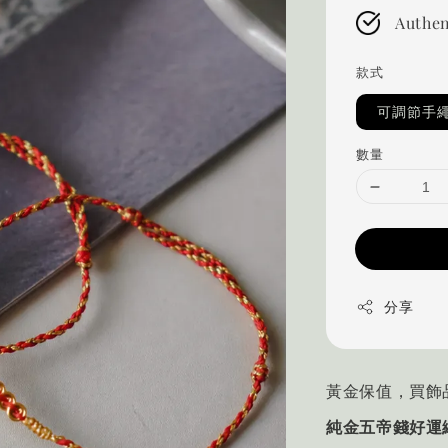
Authen
款式
可調節手
數量
分享
黃金保值，買飾
純金五帝錢好運