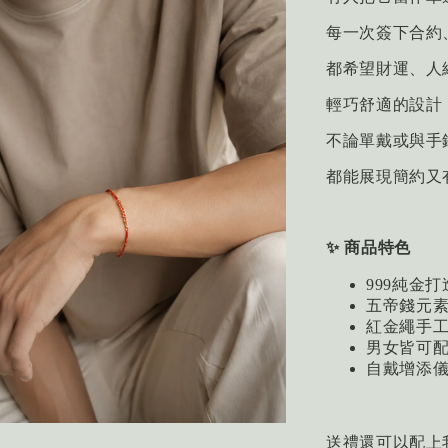
每一次簽下合約
都希望財運、人
輕巧舒適的設計
不論單戴或與手
都能展現簡約又
✨ 商品特色
999純金
五帝錢元
紅金繩手
男女皆可
自戴增添
送禮還可以配上