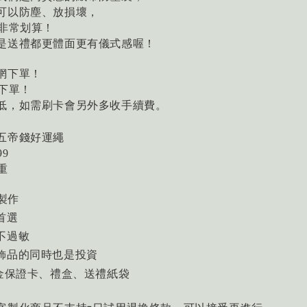
可以防塵、放損壞，
價非常划算！
是送禮都更體面更有儀式感喔！
網下單！
下單！
低，如需刷卡會另外多收手續費。
五帝錢好運繩
99
重
製作
首選
不過敏
買飾品的同時也是投資
金保證卡、禮盒、送禮紙袋