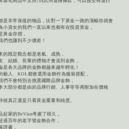
同客製化商品不支持7日試用退換條款，可以接受再進行
都是非常保值的物品，比對一下黃金一路的漲幅你就會
為小資女的我們一直以來也都有在投資黃金，
是黃金存摺，
我們也賺到不少價差！
來的既定觀念都是老氣、成熟，
友、結婚、長輩的禮物才會送到金飾，
論是各大品牌的金飾都越來越年輕化！
的藝人、
都會選用金飾作為服裝搭配，
KOL
我們不會特別去挑選國際品牌金飾，
本大部分都是由於品牌行銷、人事等等再附加在價格
時候真正還是只看黃金重量和純度。
品起家的
考慮了很久，
BeVian
超過百年的老字號金飾合作，
保證書，