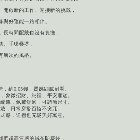
、開啟新的工作、迎接新的挑戰，
緣與好運能一路相伴。
，長時間配戴也沒有負擔，
錶、手環疊搭，
有層次的風格。
打造，約0.05錢，質感細膩耐看。
素，象徵招財、納福、平安順遂。
工編織，佩戴舒適，可調節尺寸。
配戴，日常穿搭百搭不突兀。
儀式感，送禮也充滿美好寓意。
我們超高質感的絨布防塵袋，