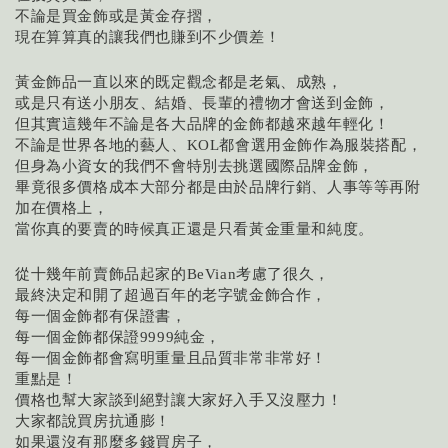
不論是買金飾或是黃金存摺，
現在算算真的讓我們也賺到不少價差！
黃金飾品一直以來的既定觀念都是老氣、成熟，
或是只有送小朋友、結婚、長輩的禮物才會送到金飾，
但其實這幾年不論是各大品牌的金飾都越來越年輕化！
不論是世界各地的藝人、
都會選用金飾作為服裝搭配，
KOL
但身為小資女的我們不會特別去挑選國際品牌金飾，
畢竟很多價格成本大部分都是由於品牌行銷、人事等等再附
加在價格上，
當你真的要賣的時候真正還是只看黃金重量和純度。
從十幾年前賣飾品起家的
考慮了很久，
BeVian
最終決定和開了超過百年的老字號金飾合作，
每一個金飾都有保證書，
每一個金飾都保證
純金，
9999
每一個金飾都會寫明重量且品質非常非常好！
重點是！
價格也幫大家談到絕對讓大家好入手又沒壓力！
大家都說買房抗通膨！
如果還沒有那麼多錢買房子，