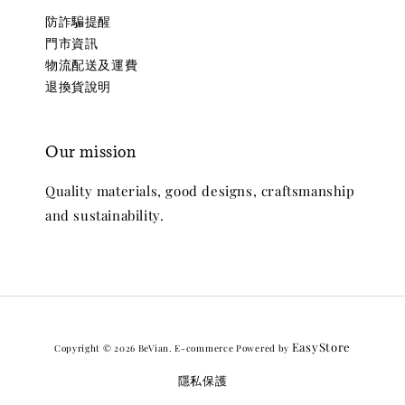
防詐騙提醒
門市資訊
物流配送及運費
退換貨說明
Our mission
Quality materials, good designs, craftsmanship
and sustainability.
EasyStore
Copyright © 2026 BeVian. E-commerce Powered by
隱私保護