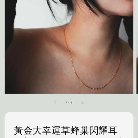
1
/
4
黃金大幸運草蜂巢閃耀耳