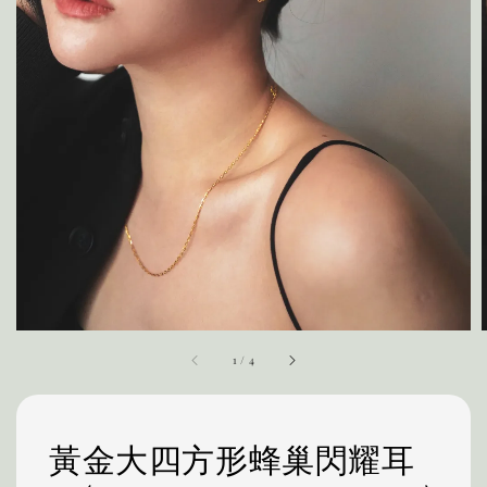
1
/
4
黃金大四方形蜂巢閃耀耳