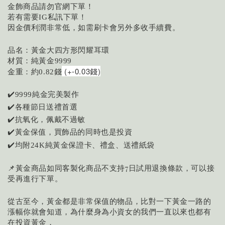
金飾商品請勿官網下單！
若有需要
私訊下單！
IG
因金價利潤非常低，如需刷卡會另外多收手續費。
品名：黃金大四方形閃耀耳環
材質：純黃金
9999
 (+-0.03錢)
金重：
約0.82
錢
✔️
純金完美製作
9999
✔️各種節日送禮首選
✔️抗氧化，佩戴不過敏
✔️黃金保值，買飾品的同時也是投資
均附
純黃金保證卡、禮盒、送禮紙袋
✔️
24K
📌黃金商品如同客製化商品不支持7日試用退換條款，可以接
受再進行下單。
從古至今，黃金都是非常保值的物品，比對一下黃金一路的
漲幅你就會知道，為什麼身為小資女的我們一直以來也都有
在投資黃金，