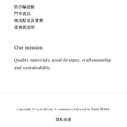
防詐騙提醒
門市資訊
物流配送及運費
退換貨說明
Our mission
Quality materials, good designs, craftsmanship
and sustainability.
EasyStore
Copyright © 2026 BeVian. E-commerce Powered by
隱私保護