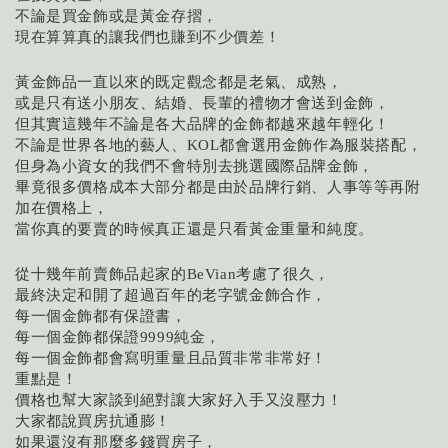
不論是買金飾或是黃金存摺，
現在算算真的讓我們也賺到不少價差！
黃金飾品一直以來的既定觀念都是老氣、成熟，
或是只有送小朋友、結婚、長輩的禮物才會送到金飾，
但其實這幾年不論是各大品牌的金飾都越來越年輕化！
不論是世界各地的藝人、
都會選用金飾作為服裝搭配，
KOL
但身為小資女的我們不會特別去挑選國際品牌金飾，
畢竟很多價格成本大部分都是由於品牌行銷、人事等等再附
加在價格上，
當你真的要賣的時候真正還是只看黃金重量和純度。
從十幾年前賣飾品起家的
考慮了很久，
BeVian
最終決定和開了超過百年的老字號金飾合作，
每一個金飾都有保證書，
每一個金飾都保證
純金，
9999
每一個金飾都會寫明重量且品質非常非常好！
重點是！
價格也幫大家談到絕對讓大家好入手又沒壓力！
大家都說買房抗通膨！
如果還沒有那麼多錢買房子，