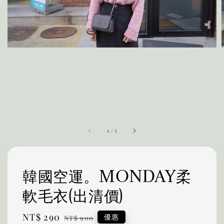
1
/
5
韓國空運。MONDAY柔
軟毛衣(出清價)
Sale
NT$ 290
Regular
優惠
NT$ 900