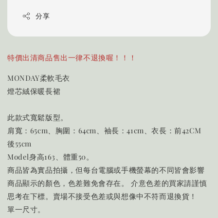
分享
特價出清商品售出一律不退換喔！！！
MONDAY柔軟毛衣
燈芯絨保暖長裙
此款式寬鬆版型。
肩寬：65cm、胸圍：64cm、袖長：41cm、衣長：前42CM
後55cm
Model身高163、體重50。
商品皆為實品拍攝，但每台電腦或手機螢幕的不同皆會影響
商品顯示的顏色，色差難免會存在。 介意色差的買家請謹慎
思考在下標。賣場不接受色差或與想像中不符而退換貨！
單一尺寸。