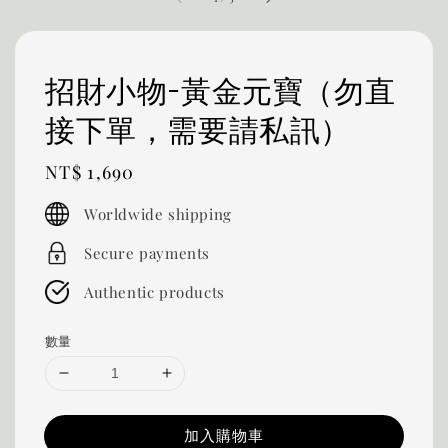
招財小物-黃金元寶（勿直
接下單，需要請私訊）
Regular
NT$ 1,690
price
Worldwide shipping
Secure payments
Authentic products
數量
加入購物車