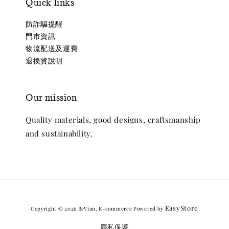
Quick links
防詐騙提醒
門市資訊
物流配送及運費
退換貨說明
Our mission
Quality materials, good designs, craftsmanship
and sustainability.
EasyStore
Copyright © 2026 BeVian. E-commerce Powered by
隱私保護