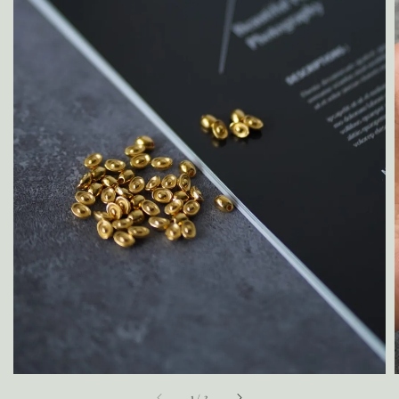
1
/
3