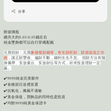
分享
附玻璃瓶
總共大約
錢左右
0.03-0.05
純金墜飾都可以自行穿繩配戴
元寶招財：元寶
象徵發財錢母，有生財旺財、財源滾滾之功
效
，讓正財豐收、偏財不斷，錢利生生不息。 招財方法有隨
身佩帶、安放窗台、安放財位等方式，祈求投資理財一定
贏。
✔️
純金完美製作
9999
✔️
各種節日送禮首選
✔️
抗氧化，佩戴不過敏
✔️
黃金保值，買飾品的同時也是投資
✔️
均附
純黃金保證卡
9999