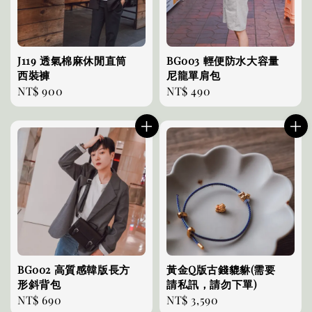
J119 透氣棉麻休閒直筒
BG003 輕便防水大容量
西裝褲
尼龍單肩包
Regular
NT$ 900
Regular
NT$ 490
price
price
BG002 高質感韓版長方
黃金Q版古錢貔貅(需要
形斜背包
請私訊，請勿下單)
Regular
NT$ 690
Regular
NT$ 3,590