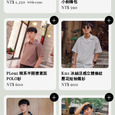
小劍橋包
Sale
NT$ 1,250
Regular
NT$ 1,550
Regular
NT$ 590
price
price
price
PL092 韓系半開襟素面
K211 冰絲涼感立體條紋
POLO衫
壓花短袖襯衫
Regular
NT$ 600
Regular
NT$ 900
price
price