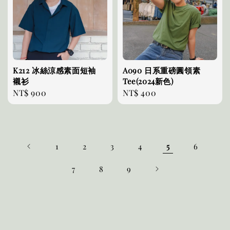
K212 冰絲涼感素面短袖
A090 日系重磅圓領素
襯衫
Tee(2024新色)
Regular
NT$ 900
Regular
NT$ 400
price
price
1
2
3
4
5
6
7
8
9