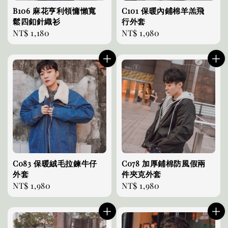
B106 麻花亨利領慵懶寬
C101 保暖內鋪棉羊羔飛
鬆四釦針織衫
行外套
Regular
NT$ 1,180
Regular
NT$ 1,980
price
price
C083 保暖絨毛拉鍊牛仔
C078 加厚鋪棉防風假兩
外套
件夾克外套
Regular
NT$ 1,980
Regular
NT$ 1,980
price
price