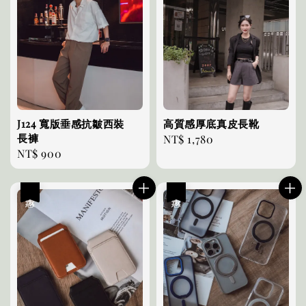
J124 寬版垂感抗皺西裝
高質感厚底真皮長靴
長褲
Regular
NT$ 1,780
Regular
NT$ 900
price
price
優惠
優惠