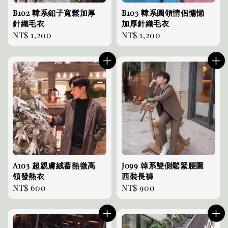
B102 韓系釦子寬鬆加厚
B103 韓系圓領情侶慵懶
針織毛衣
加厚針織毛衣
Regular
NT$ 1,200
Regular
NT$ 1,200
price
price
A103 超親膚絨蓄熱微高
J099 韓系雙側鬆緊腰圍
領發熱衣
西裝長褲
Regular
NT$ 600
Regular
NT$ 900
price
price