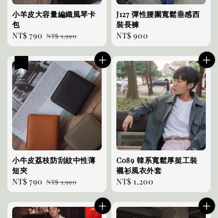
小羊皮大容量編織風琴卡
J127 彈性腰圍寬鬆垂感西
包
裝長褲
Sale
NT$ 790
Regular
Regular
NT$ 900
NT$ 1,990
price
price
price
優惠
小牛皮荔枝防刮紋中性薄
C089 韓系寬鬆厚挺工裝
短夾
襯衫風衣外套
Sale
NT$ 790
Regular
Regular
NT$ 1,200
NT$ 1,990
price
price
price