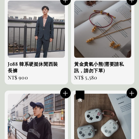
J088 韓系硬挺休閒西裝
黃金貴氣小熊(需要請私
長褲
訊，請勿下單)
Regular
NT$ 900
Regular
NT$ 5,580
price
price
優惠