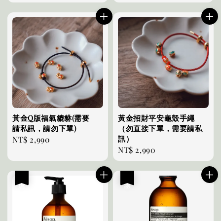
price
price
黃金Q版福氣貔貅(需要
黃金招財平安龜殼手繩
請私訊，請勿下單)
（勿直接下單，需要請私
訊）
Regular
NT$ 2,990
Regular
NT$ 2,990
price
price
優惠
優惠