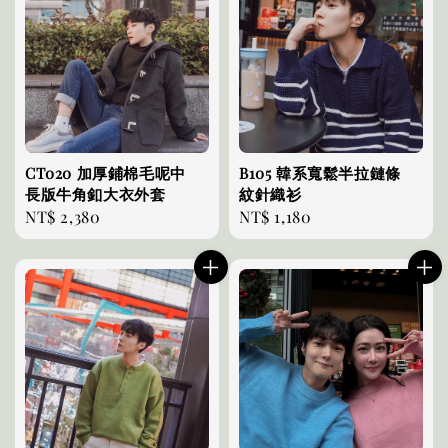
CT020 加厚鋪棉毛呢中
B105 韓系寬鬆半拉鏈條
長版牛角釦大衣外套
紋針織衫
Regular
NT$ 2,380
Regular
NT$ 1,180
price
price