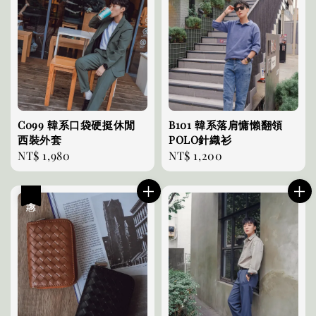
C099 韓系口袋硬挺休閒
B101 韓系落肩慵懶翻領
西裝外套
POLO針織衫
Regular
NT$ 1,980
Regular
NT$ 1,200
price
price
優惠