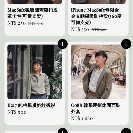
MagSafe磁吸翻蓋磁扣皮
iPhone MagSafe無限合
革卡包(可當支架)
金支點磁吸防摔殼(360度
可轉支架)
Sale
NT$ 250
Regular
NT$ 590
Sale
NT$ 350
Regular
price
price
NT$ 590
price
price
K217 純棉親膚斜紋襯衫
C088 韓系硬挺休閒西裝
外套
Regular
NT$ 900
Regular
NT$ 1,980
price
price