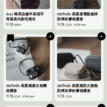
A115 韓系拉鏈半高領字
AirPods 高質感電動搖桿
母落肩內刷毛衛衣
防摔矽膠保護套
Regular
NT$ 990
Sale
NT$ 250
Regular
NT$ 590
price
price
price
優惠
AirPods 高質感復古相機
AirPods 高質感防火散熱
保護套
防摔加厚矽膠保護套
Sale
NT$ 150
Regular
Regular
NT$ 250
NT$ 590
price
price
price