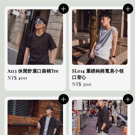
price
A113 休閒舒適口袋棉Tee
SL014 重磅純棉寬肩小領
口背心
Regular
NT$ 400
Regular
NT$ 300
price
price