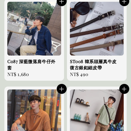
C087 深藍微落肩牛仔外
ST008 韓系頭層真牛皮
套
復古銀釦細皮帶
Regular
NT$ 1,680
Regular
NT$ 490
price
price