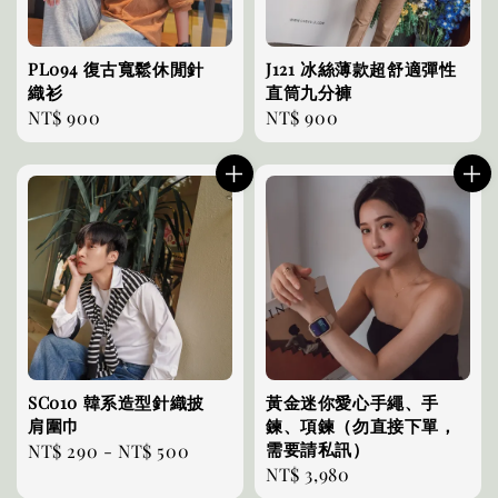
PL094 復古寬鬆休閒針
J121 冰絲薄款超舒適彈性
織衫
直筒九分褲
Regular
NT$ 900
Regular
NT$ 900
price
price
SC010 韓系造型針織披
黃金迷你愛心手繩、手
肩圍巾
鍊、項鍊（勿直接下單，
需要請私訊）
Regular
NT$ 290
-
NT$ 500
Regular
NT$ 3,980
price