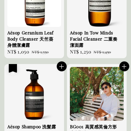
Aēsop Geranium Leaf
Aēsop In Tow Minds
Body Cleanser 天竺葵
Facial Cleanser 二重奏
身體潔膚露
潔面露
Sale
NT$ 1,050
Regular
Sale
NT$ 1,250
Regular
NT$ 1,550
NT$ 1,450
price
price
price
price
優惠
Aēsop Shampoo 洗髮露
BG001 高質感英倫方形