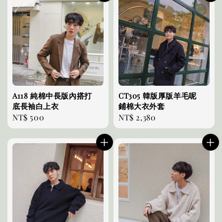
A118 純棉中長版內搭打
CT305 韓版厚版羊毛呢
底長袖白上衣
鋪棉大衣外套
Regular
NT$ 500
Regular
NT$ 2,380
price
price