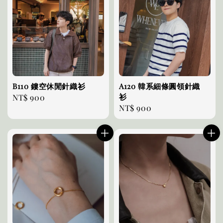
B110 鏤空休閒針織衫
A120 韓系細條圓領針織
衫
Regular
NT$ 900
Regular
NT$ 900
price
price