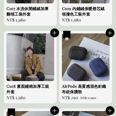
C107 水洗休閒鋪絨加厚
C109 內鋪絨保暖燈芯絨
翻領工裝外套
領撞色工裝外套
Regular
NT$ 1,980
Regular
NT$ 1,980
price
price
優惠
C108 素面鋪棉加厚工裝
AirPods 高質感混色針織
外套
布紋保護殼
Regular
NT$ 1,980
Sale
NT$ 290
Regular
NT$ 1,290
price
price
price
優惠