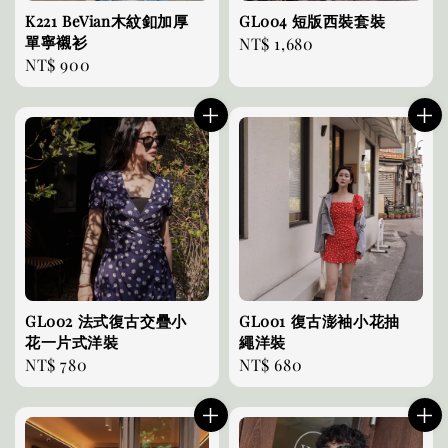
K221 BeVian木紋釦加厚
GL004 短版西裝套裝
單寧襯衫
Regular
NT$ 1,680
Regular
NT$ 900
price
price
GL002 法式復古交疊小
GL001 復古澎袖小花抽
花一片式洋裝
繩洋裝
Regular
NT$ 780
Regular
NT$ 680
price
price