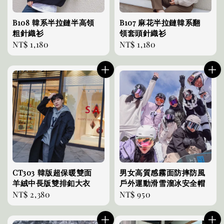
B108 韓系半拉鏈半高領
B107 麻花半拉鏈韓系翻
粗針織衫
領套頭針織衫
Regular
NT$ 1,180
Regular
NT$ 1,180
price
price
CT303 韓版超保暖雙面
男女高質感霧面防摔防風
羊絨中長版雙排釦大衣
戶外運動滑雪溜冰安全帽
Regular
NT$ 2,380
Regular
NT$ 950
price
price