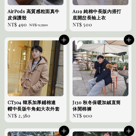
AirPods 高質感粒面真牛
A119 純棉中長版內搭打
皮保護殼
底開岔長袖上衣
Sale
NT$ 490
Regular
Regular
NT$ 500
NT$ 1,290
price
price
price
CT304 韓系加厚鋪棉連
J130 秋冬保暖加絨直筒
帽中長版牛角釦大衣外套
休閒棉褲
Regular
NT$ 2,380
Regular
NT$ 900
price
price