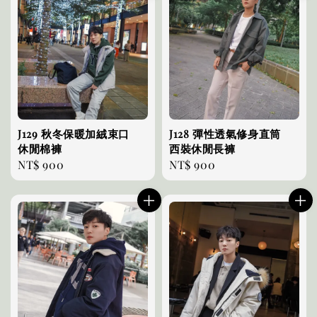
J129 秋冬保暖加絨束口
J128 彈性透氣修身直筒
休閒棉褲
西裝休閒長褲
Regular
NT$ 900
Regular
NT$ 900
price
price