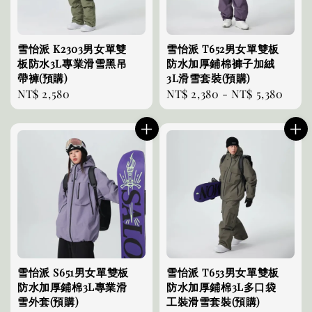
雪怡派 K2303男女單雙
雪怡派 T652男女單雙板
板防水3L專業滑雪黑吊
防水加厚鋪棉褲子加絨
帶褲(預購)
3L滑雪套裝(預購)
Regular
NT$ 2,580
Regular
NT$ 2,380
-
NT$ 5,380
price
price
雪怡派 S651男女單雙板
雪怡派 T653男女單雙板
防水加厚鋪棉3L專業滑
防水加厚鋪棉3L多口袋
雪外套(預購)
工裝滑雪套裝(預購)