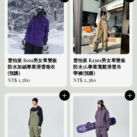
雪怡派 S102男女單雙板
雪怡派 K2301男女單雙板
防水加絨專業滑雪衛衣
防水3L專業寬鬆滑雪吊
(預購)
帶褲(預購)
Regular
NT$ 1,580
Regular
NT$ 2,380
price
price