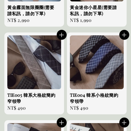
黃金霧面無限圈圈(需要
黃金迷你小星星(需要請
請私訊，請勿下單)
私訊，請勿下單)
Regular
NT$ 2,990
Regular
NT$ 1,990
price
price
TIE005 韓系大格紋簡約
TIE004 韓系小格紋簡約
窄領帶
窄領帶
Regular
NT$ 490
Regular
NT$ 490
price
price