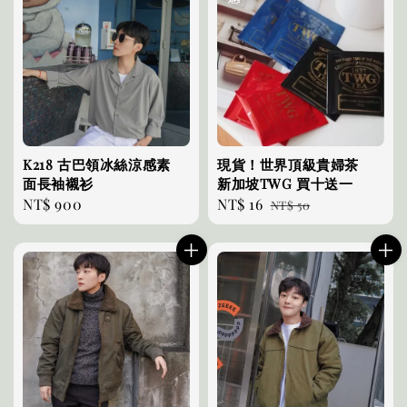
K218 古巴領冰絲涼感素
現貨！世界頂級貴婦茶
面長袖襯衫
新加坡TWG 買十送一
Regular
NT$ 900
Sale
NT$ 16
Regular
NT$ 50
price
price
price