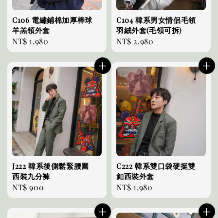
C106 電繡鋪棉加厚棒球
C104 韓系男女情侶毛領
羊羔領外套
羽絨外套(毛領可拆)
Regular
NT$ 1,980
Regular
NT$ 2,980
price
price
J222 韓系後側鬆緊腰圍
C222 韓系雙口袋硬挺雙
西裝九分褲
釦西裝外套
Regular
NT$ 900
Regular
NT$ 1,980
price
price