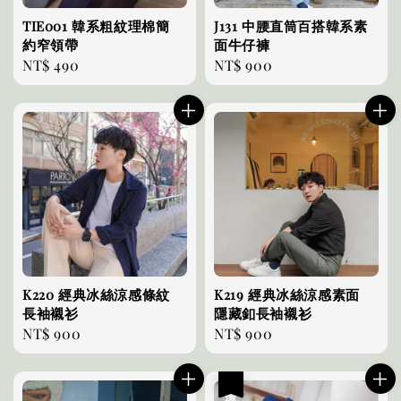
TIE001 韓系粗紋理棉簡
J131 中腰直筒百搭韓系素
約窄領帶
面牛仔褲
Regular
NT$ 490
Regular
NT$ 900
price
price
K220 經典冰絲涼感條紋
K219 經典冰絲涼感素面
長袖襯衫
隱藏釦長袖襯衫
Regular
NT$ 900
Regular
NT$ 900
price
price
優惠