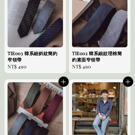
TIE003 韓系細斜紋簡約
TIE002 韓系細紋理棉簡
窄領帶
約素面窄領帶
Regular
NT$ 490
Regular
NT$ 490
price
price