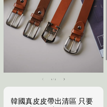
1
/
2
韓國真皮皮帶出清區 只要