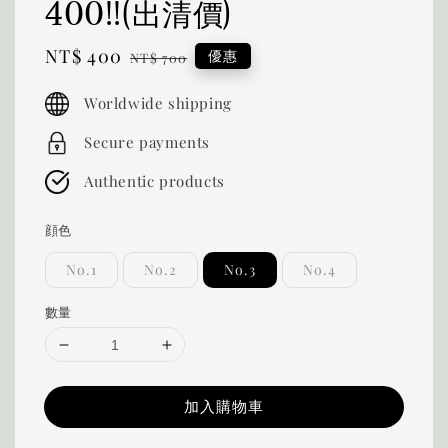
400!!(出清價)
Sale
NT$ 400
Regular
優惠
NT$ 700
price
price
Worldwide shipping
Secure payments
Authentic products
顔色
No.1
No.2
No.3
No.4
數量
加入購物車