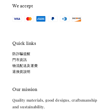
We accept
Quick links
防詐騙提醒
門市資訊
物流配送及運費
退換貨說明
Our mission
Quality materials, good designs, craftsmanship
and sustainability.