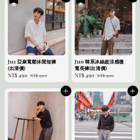
J111 亞麻寬鬆休閒短褲
J110 韓系冰絲超涼感微
(出清價)
寬長褲(出清價)
Sale
NT$ 490
Regular
Sale
NT$ 490
Regular
NT$ 900
NT$ 900
price
price
price
price