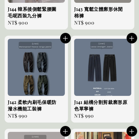
J144 韓系後側鬆緊腰圍
J143 寬鬆立體廓形休閒
毛呢西裝九分褲
棉褲
Regular
NT$ 900
Regular
NT$ 900
price
price
J142 柔軟內刷毛保暖防
J141 結構分割剪裁廓形原
潑水機能工裝褲
色單寧褲
Regular
NT$ 990
Regular
NT$ 990
price
price