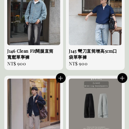
J146 Clean Fit闊腿直筒
J145 彎刀直筒增高5cm口
寬鬆單寧褲
袋單寧褲
Regular
NT$ 900
Regular
NT$ 900
price
price