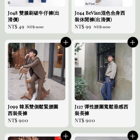
J048 雙膝刷破牛仔褲(出
J044 BeVian混色合身西
清價)
裝休閒褲(出清價)
Sale
NT$ 49
Regular
Sale
NT$ 99
Regular
NT$ 900
NT$ 900
price
price
price
price
J099 韓系雙側鬆緊腰圍
J127 彈性腰圍寬鬆垂感西
西裝長褲
裝長褲
Regular
NT$ 900
Regular
NT$ 900
price
price