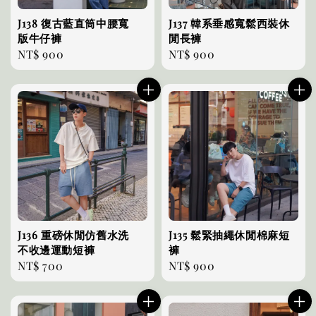
J138 復古藍直筒中腰寬
J137 韓系垂感寬鬆西裝休
版牛仔褲
閒長褲
Regular
NT$ 900
Regular
NT$ 900
price
price
J136 重磅休閒仿舊水洗
J135 鬆緊抽繩休閒棉麻短
不收邊運動短褲
褲
Regular
NT$ 700
Regular
NT$ 900
price
price