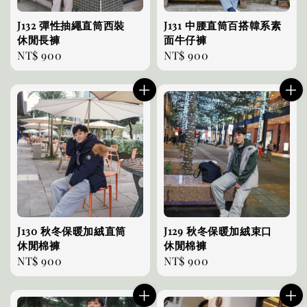
J132 彈性抽繩直筒西裝
J131 中腰直筒百搭韓系素
休閒長褲
面牛仔褲
Regular
NT$ 900
Regular
NT$ 900
price
price
J130 秋冬保暖加絨直筒
J129 秋冬保暖加絨束口
休閒棉褲
休閒棉褲
Regular
NT$ 900
Regular
NT$ 900
price
price