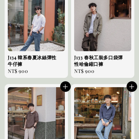
J134 韓系春夏冰絲彈性
J133 春秋工裝多口袋彈
牛仔褲
性哈倫縮口褲
Regular
NT$ 900
Regular
NT$ 900
price
price