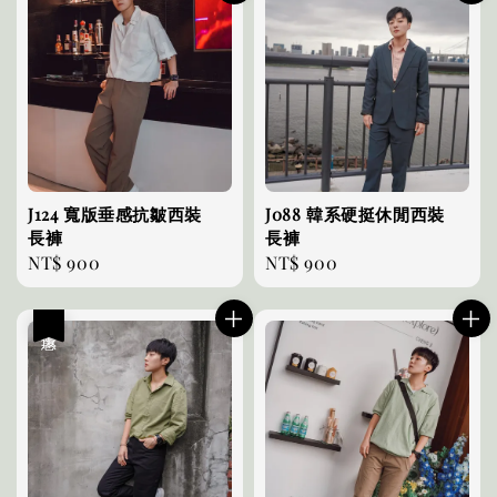
J124 寬版垂感抗皺西裝
J088 韓系硬挺休閒西裝
長褲
長褲
Regular
NT$ 900
Regular
NT$ 900
price
price
優惠