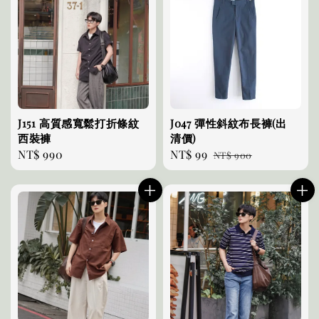
J151 高質感寬鬆打折條紋
J047 彈性斜紋布長褲(出
西裝褲
清價)
Regular
NT$ 990
Sale
NT$ 99
Regular
NT$ 900
price
price
price