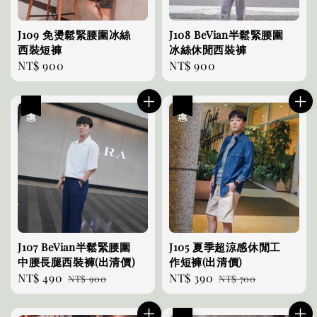
J109 免燙鬆緊腰圍冰絲
J108 BeVian半鬆緊腰圍
西裝短褲
冰絲休閒西裝褲
Regular
NT$ 900
Regular
NT$ 900
price
price
優惠
優惠
J107 BeVian半鬆緊腰圍
J105 夏季超涼感休閒工
中腰長腿西裝褲(出清價)
作短褲(出清價)
Sale
NT$ 490
Regular
Sale
NT$ 390
Regular
NT$ 900
NT$ 700
price
price
price
price
優惠