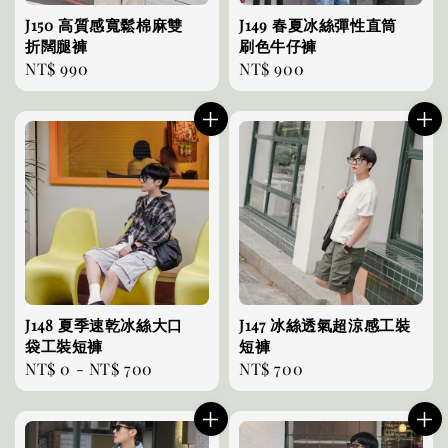
J150 高質感寬鬆棉麻雙
J149 春夏冰絲彈性直筒
折闊腿褲
刷色牛仔褲
Regular
NT$ 990
Regular
NT$ 900
price
price
J148 夏季速乾冰絲大口
J147 冰絲透氣超涼感工裝
袋工裝短褲
短褲
Regular
NT$ 0
-
NT$ 700
Regular
NT$ 700
price
price