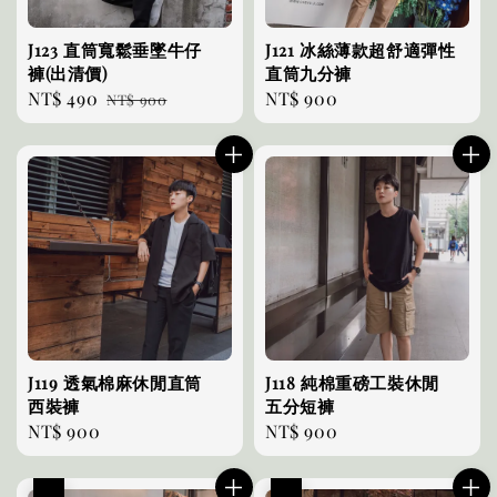
J123 直筒寬鬆垂墜牛仔
J121 冰絲薄款超舒適彈性
褲(出清價)
直筒九分褲
Sale
NT$ 490
Regular
Regular
NT$ 900
NT$ 900
price
price
price
J119 透氣棉麻休閒直筒
J118 純棉重磅工裝休閒
西裝褲
五分短褲
Regular
NT$ 900
Regular
NT$ 900
price
price
優惠
優惠