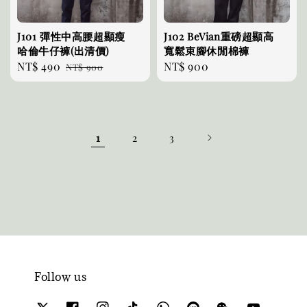
J101 彈性中高腰超顯瘦
J102 BeVian重磅超顯高
哈倫牛仔褲(出清價)
寬鬆束腳休閒棉褲
Sale
NT$ 490
Regular
Regular
NT$ 900
NT$ 900
price
price
price
1
2
3
Follow us