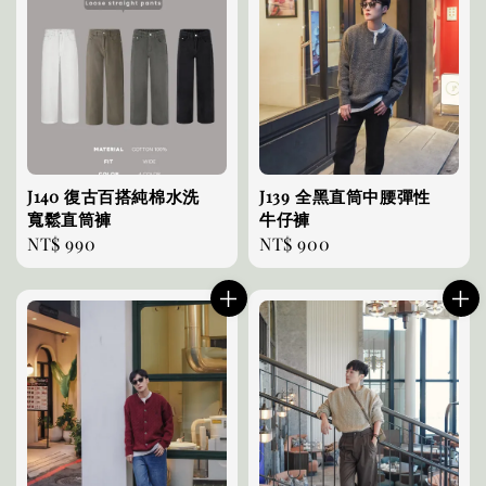
J140 復古百搭純棉水洗
J139 全黑直筒中腰彈性
寬鬆直筒褲
牛仔褲
Regular
NT$ 990
Regular
NT$ 900
price
price