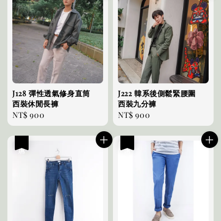
J128 彈性透氣修身直筒
J222 韓系後側鬆緊腰圍
西裝休閒長褲
西裝九分褲
Regular
NT$ 900
Regular
NT$ 900
price
price
優惠
優惠