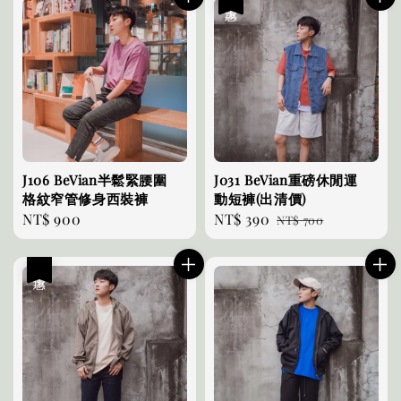
J106 BeVian半鬆緊腰圍
J031 BeVian重磅休閒運
格紋窄管修身西裝褲
動短褲(出清價)
Regular
NT$ 900
Sale
NT$ 390
Regular
NT$ 700
price
price
price
優惠