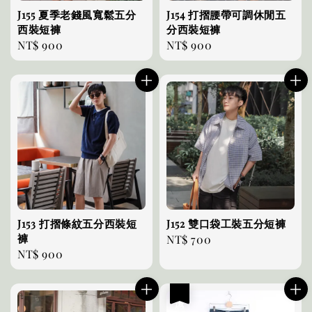
J155 夏季老錢風寬鬆五分
J154 打摺腰帶可調休閒五
西裝短褲
分西裝短褲
Regular
NT$ 900
Regular
NT$ 900
price
price
J153 打摺條紋五分西裝短
J152 雙口袋工裝五分短褲
褲
Regular
NT$ 700
Regular
NT$ 900
price
price
優惠