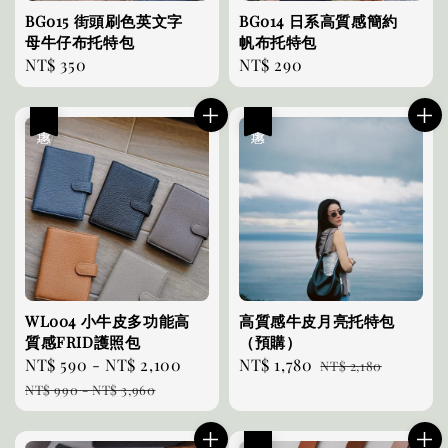
BG015 街頭刷色英文字
BG014 日系高質感簡約
母牛仔布托特包
帆布托特包
Regular
NT$ 350
Regular
NT$ 290
price
price
優惠
優惠
WL004 小牛皮多功能高
高質感牛皮月亮托特包
質感FRID護照包
（預購）
Sale
NT$ 590
-
NT$ 2,100
Regular
Sale
NT$ 1,780
Regular
NT$ 2,180
price
price
price
price
NT$ 990
-
NT$ 3,960
優惠