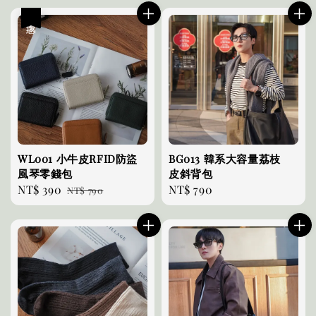
優惠
WL001 小牛皮RFID防盜
BG013 韓系大容量荔枝
風琴零錢包
皮斜背包
Sale
NT$ 390
Regular
Regular
NT$ 790
NT$ 790
price
price
price