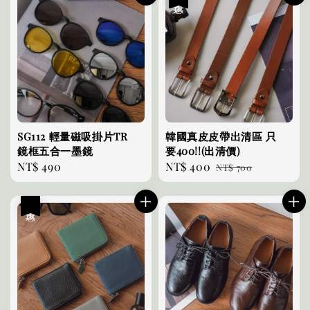
SG112 輕量磁吸掛片TR
韓國真皮皮帶出清區 只
鏡框五合一墨鏡
要400!!(出清價)
Regular
NT$ 490
Sale
NT$ 400
Regular
NT$ 700
price
price
price
優惠