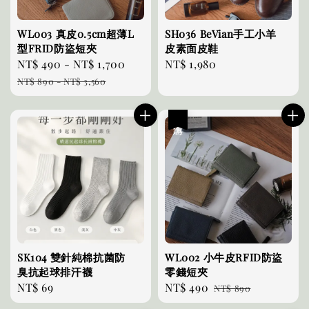
WL003 真皮0.5cm超薄L
SH036 BeVian手工小羊
型FRID防盜短夾
皮素面皮鞋
Sale
NT$ 490
-
NT$ 1,700
Regular
Regular
NT$ 1,980
price
price
price
NT$ 890
-
NT$ 3,560
優惠
SK104 雙針純棉抗菌防
WL002 小牛皮RFID防盜
臭抗起球排汗襪
零錢短夾
Regular
NT$ 69
Sale
NT$ 490
Regular
NT$ 890
price
price
price