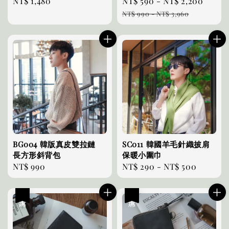
Regular
NT$ 1,480
Sale
NT$ 590
-
NT$ 2,200
Regul
price
price
price
NT$ 990
-
NT$ 3,960
BG004 韓版真皮雙拉鏈
SC011 韓國羊毛針織披肩
長方形斜背包
保暖小圍巾
Regular
NT$ 990
Regular
NT$ 290
-
NT$ 500
price
price
優惠
優惠