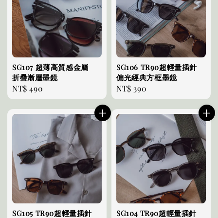
SG107 超薄高質感金屬
SG106 TR90超輕量插針
折疊漸層墨鏡
偏光經典方框墨鏡
Regular
NT$ 490
Regular
NT$ 390
price
price
SG105 TR90超輕量插針
SG104 TR90超輕量插針