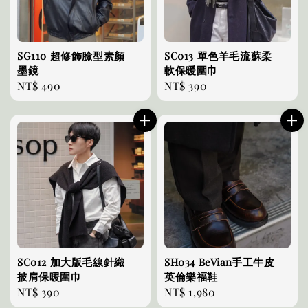
SG110 超修飾臉型素顏
SC013 單色羊毛流蘇柔
墨鏡
軟保暖圍巾
Regular
NT$ 490
Regular
NT$ 390
price
price
SC012 加大版毛線針織
SH034 BeVian手工牛皮
披肩保暖圍巾
英倫樂福鞋
Regular
NT$ 390
Regular
NT$ 1,980