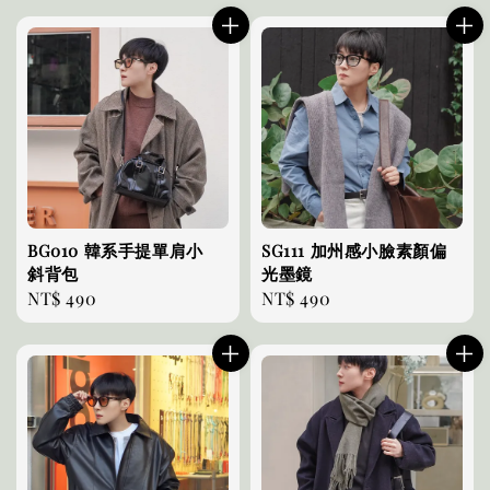
BG010 韓系手提單肩小
SG111 加州感小臉素顏偏
斜背包
光墨鏡
Regular
NT$ 490
Regular
NT$ 490
price
price