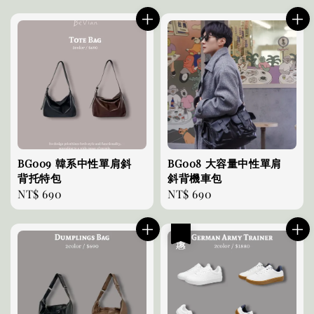
price
price
BG009 韓系中性單肩斜
BG008 大容量中性單肩
背托特包
斜背機車包
Regular
NT$ 690
Regular
NT$ 690
price
price
優惠