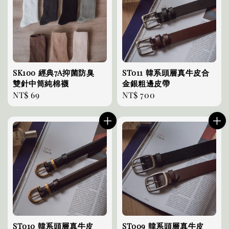
SK100 經典7A抑菌防臭
ST011 韓系頭層真牛皮合
雙針中筒純棉襪
金銀粗邊皮帶
Regular
NT$ 69
Regular
NT$ 700
price
price
ST010 韓系頭層真牛皮
ST009 韓系頭層真牛皮