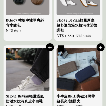
BG007 韓版中性單肩斜
SH033 BeVian輕量厚底
背水餃包
超舒適防潑水抗污休閒德
訓鞋
Regular
NT$ 690
Sale
NT$ 1,880
Regular
price
NT$ 3,980
price
price
優惠
SH032 BeVian輕量透氣
小牛皮RFID防磁分隔零
防潑水抗污真皮小白鞋
錢長夾/護照夾