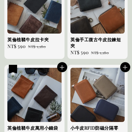
英倫植鞣牛皮拉卡夾
英倫手工復古牛皮拉鍊短
夾
Sale
NT$ 590
Regular
NT$ 1,180
Sale
NT$ 590
Regular
price
price
NT$ 1,180
price
price
優惠
英倫植鞣牛皮萬用小錢袋
小牛皮RFID防磁分隔零