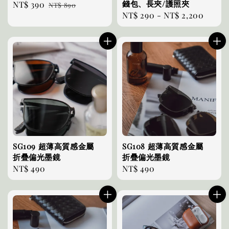
錢包、長夾/護照夾
Sale
NT$ 390
Regular
NT$ 890
Regular
NT$ 290
-
NT$ 2,200
price
price
price
SG109 超薄高質感金屬
SG108 超薄高質感金屬
折疊偏光墨鏡
折疊偏光墨鏡
Regular
NT$ 490
Regular
NT$ 490
price
price