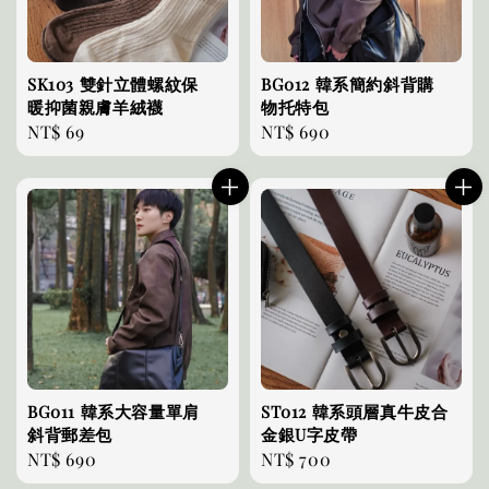
SK103 雙針立體螺紋保
BG012 韓系簡約斜背購
暖抑菌親膚羊絨襪
物托特包
Regular
NT$ 69
Regular
NT$ 690
price
price
BG011 韓系大容量單肩
ST012 韓系頭層真牛皮合
斜背郵差包
金銀U字皮帶
Regular
NT$ 690
Regular
NT$ 700
price
price