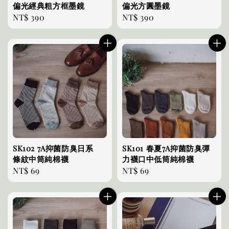
偏光經典粗方框墨鏡
偏光方圓墨鏡
Regular
NT$ 390
Regular
NT$ 390
price
price
SK102 7A抑菌防臭日系
SK101 春夏7A抑菌防臭彈
條紋中筒純棉襪
力襪口中低筒純棉襪
Regular
NT$ 69
Regular
NT$ 69
price
price