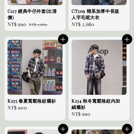
C117 經典牛仔外套(出清
CT309 韓系加厚中長版
價)
人字毛呢大衣
Sale
NT$ 990
Regular
Regular
NT$ 2,680
NT$ 1,680
price
price
price
K235 春夏寬鬆格紋襯衫
K234 秋冬寬鬆格紋內加
絨襯衫
Regular
NT$ 900
Regular
NT$ 990
price
price