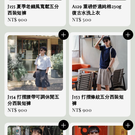
J155 夏季老錢風寬鬆五分
A129 重磅舒適純棉230g
西裝短褲
復古水洗上衣
Regular
NT$ 900
Regular
NT$ 500
price
price
J154 打摺腰帶可調休閒五
J153 打摺條紋五分西裝短
分西裝短褲
褲
Regular
NT$ 900
Regular
NT$ 900
price
price