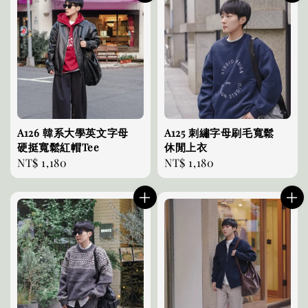
A126 韓系大學英文字母
A125 刺繡字母刷毛寬鬆
硬挺寬鬆紅帽Tee
休閒上衣
Regular
NT$ 1,180
Regular
NT$ 1,180
price
price