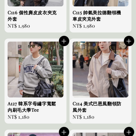
C116 個性麂皮皮衣夾克
C115 帥氣美拉德翻領機
外套
車皮夾克外套
Regular
NT$ 1,980
Regular
NT$ 1,980
price
price
A127 韓系字母繡字寬鬆
C114 美式巴恩風翻領防
內刷毛大學Tee
風外套
Regular
NT$ 1,180
Regular
NT$ 1,180
price
price