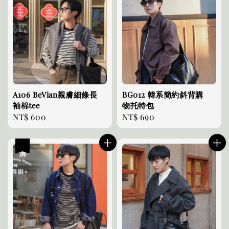
A106 BeVian親膚細條長
BG012 韓系簡約斜背購
袖棉tee
物托特包
Regular
NT$ 600
Regular
NT$ 690
price
price
優惠