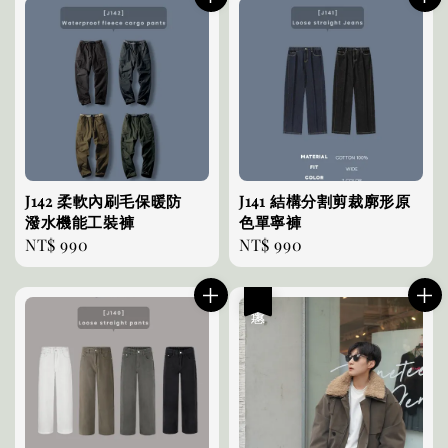
J142 柔軟內刷毛保暖防
J141 結構分割剪裁廓形原
潑水機能工裝褲
色單寧褲
Regular
NT$ 990
Regular
NT$ 990
price
price
優惠