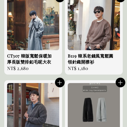
CT307 韓版寬鬆保暖加
B119 韓系老錢風寬鬆圓
厚長版雙排釦毛呢大衣
領針織開襟衫
Regular
NT$ 2,680
Regular
NT$ 1,180
price
price