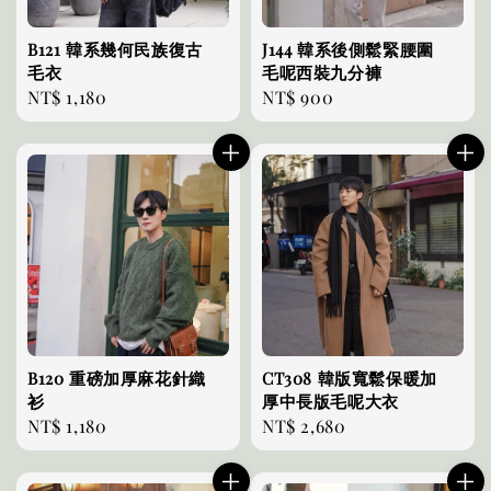
B121 韓系幾何民族復古
J144 韓系後側鬆緊腰圍
毛衣
毛呢西裝九分褲
Regular
NT$ 1,180
Regular
NT$ 900
price
price
B120 重磅加厚麻花針織
CT308 韓版寬鬆保暖加
衫
厚中長版毛呢大衣
Regular
NT$ 1,180
Regular
NT$ 2,680
price
price