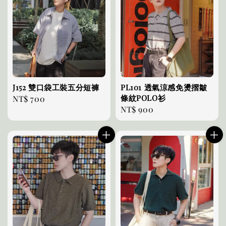
J152 雙口袋工裝五分短褲
PL101 透氣涼感免燙摺皺
條紋POLO衫
Regular
NT$ 700
Regular
NT$ 900
price
price