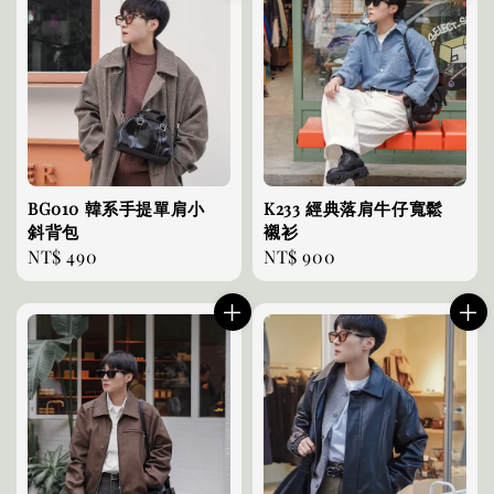
BG010 韓系手提單肩小
K233 經典落肩牛仔寬鬆
斜背包
襯衫
Regular
NT$ 490
Regular
NT$ 900
price
price