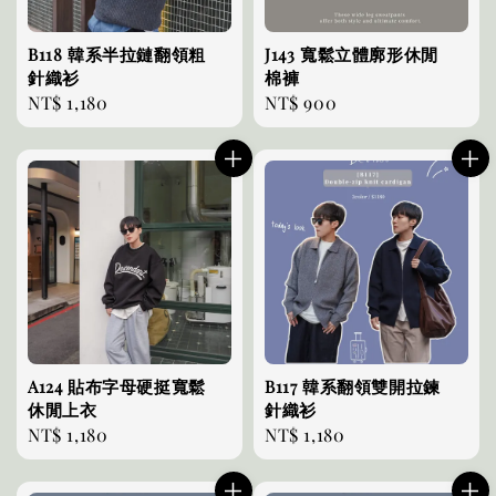
B118 韓系半拉鏈翻領粗
J143 寬鬆立體廓形休閒
針織衫
棉褲
Regular
NT$ 1,180
Regular
NT$ 900
price
price
A124 貼布字母硬挺寬鬆
B117 韓系翻領雙開拉鍊
休閒上衣
針織衫
Regular
NT$ 1,180
Regular
NT$ 1,180
price
price