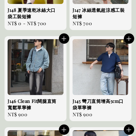
J148 夏季速乾冰絲大口
J147 冰絲透氣超涼感工裝
袋工裝短褲
短褲
Regular
NT$ 0
-
NT$ 700
Regular
NT$ 700
price
price
J146 Clean Fit闊腿直筒
J145 彎刀直筒增高5cm口
寬鬆單寧褲
袋單寧褲
Regular
NT$ 900
Regular
NT$ 900
price
price