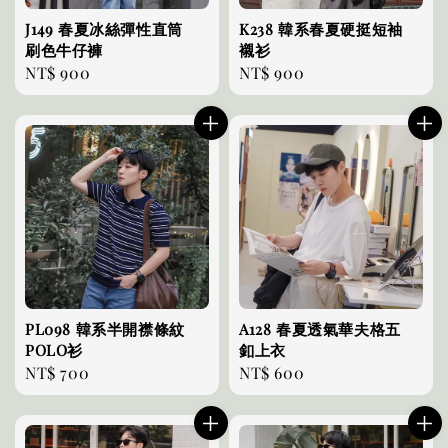
J149 春夏冰絲彈性直筒
K238 韓系春夏硬挺短袖
刷色牛仔褲
襯衫
Regular
NT$ 900
Regular
NT$ 900
price
price
PL098 韓系半開襟條紋
A128 春夏透氣華夫格五
POLO衫
釦上衣
Regular
NT$ 700
Regular
NT$ 600
price
price