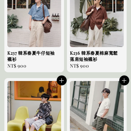
K237 韓系春夏牛仔短袖
K236 韓系春夏棉麻寬鬆
襯衫
落肩短袖襯衫
Regular
NT$ 900
Regular
NT$ 900
price
price