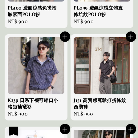
PL100 透氣涼感免燙摺
PL099 透氣涼感立體直
皺素面POLO衫
條坑紋POLO衫
Regular
NT$ 900
Regular
NT$ 900
price
price
K239 日系下襬可縮口小
J151 高質感寬鬆打折條紋
格短袖襯衫
西裝褲
Regular
NT$ 900
Regular
NT$ 990
price
price
優惠