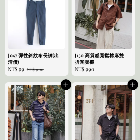
J047 彈性斜紋布長褲(出
J150 高質感寬鬆棉麻雙
清價)
折闊腿褲
Sale
NT$ 99
Regular
Regular
NT$ 990
NT$ 900
price
price
price