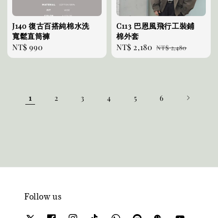
J140 復古百搭純棉水洗
C113 巴恩風飛行工裝鋪
寬鬆直筒褲
棉外套
Regular
NT$ 990
Sale
NT$ 2,180
Regular
NT$ 2,480
price
price
price
1
2
3
4
5
6
Follow us