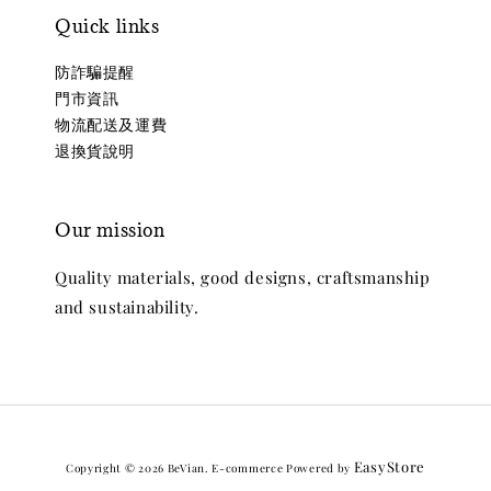
Quick links
防詐騙提醒
門市資訊
物流配送及運費
退換貨說明
Our mission
Quality materials, good designs, craftsmanship
and sustainability.
EasyStore
Copyright © 2026 BeVian. E-commerce Powered by