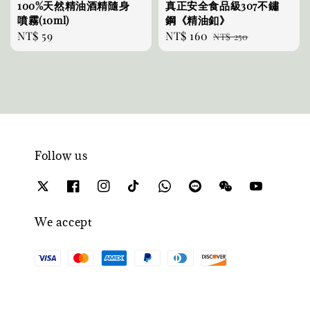
100%天然精油酒精隨身
真正安全食品級307不鏽
噴霧(10ml)
鋼《精油釦》
Regular
NT$ 59
Sale
NT$ 160
Regular
NT$ 250
price
price
price
Follow us
We accept