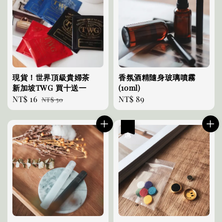
現貨！世界頂級貴婦茶
香氛酒精隨身玻璃噴霧
新加坡TWG 買十送一
(10ml)
Sale
NT$ 16
Regular
Regular
NT$ 89
NT$ 50
price
price
price
優惠