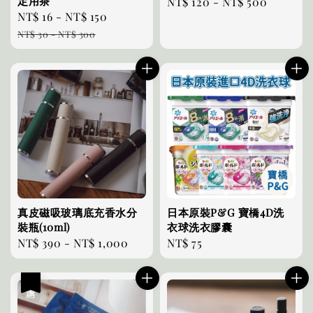
定用茶
Regular
NT$ 120
-
NT$ 500
Sale
NT$ 16
-
NT$ 150
Regular
price
price
price
NT$ 30
-
NT$ 300
真皮磁吸玻璃底充香水分
日本原裝P&G 寶橋4D洗
裝瓶(10ml)
衣球洗衣膠囊
Regular
NT$ 390
-
NT$ 1,000
Regular
NT$ 75
price
price
優惠