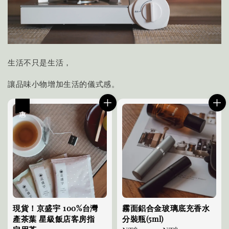
生活不只是生活，
讓品味小物增加生活的儀式感。
優惠
現貨！京盛宇 100%台灣
霧面鋁合金玻璃底充香水
產茶葉 星級飯店客房指
分裝瓶(5ml)