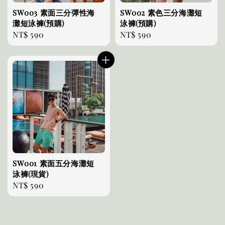
SW003 素面三分彈性海
SW002 素色三分海灘短
灘短泳褲(預購)
泳褲(預購)
Regular
NT$ 590
Regular
NT$ 590
price
price
SW001 素面五分海灘短
泳褲(現貨)
Regular
NT$ 590
price