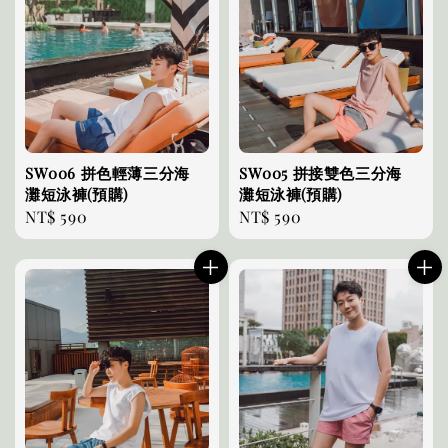
SW006 拼色輕薄三分海
SW005 拼接雙色三分海
灘短泳褲(預購)
灘短泳褲(預購)
Regular
NT$ 590
Regular
NT$ 590
price
price